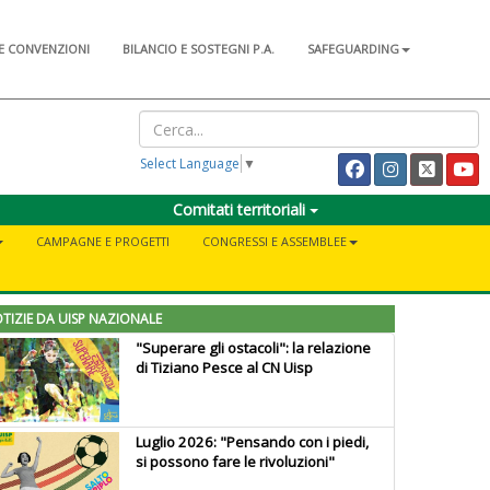
E CONVENZIONI
BILANCIO E SOSTEGNI P.A.
SAFEGUARDING
Select Language
▼
Comitati territoriali
CAMPAGNE E PROGETTI
CONGRESSI E ASSEMBLEE
TIZIE DA UISP NAZIONALE
"Superare gli ostacoli": la relazione
di Tiziano Pesce al CN Uisp
Luglio 2026: "Pensando con i piedi,
si possono fare le rivoluzioni"