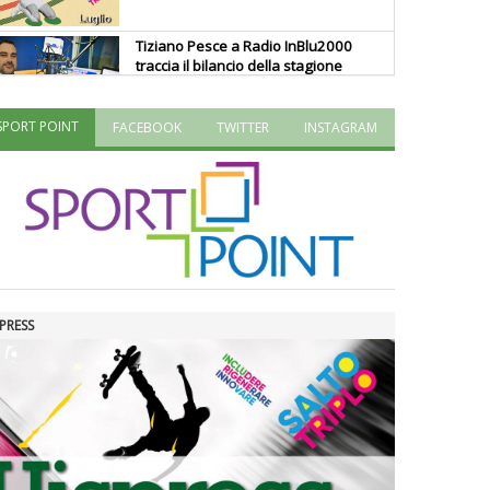
Tiziano Pesce a Radio InBlu2000
traccia il bilancio della stagione
SPORT POINT
FACEBOOK
TWITTER
INSTAGRAM
Ddl Lobby, Uisp: “Il Parlamento
valorizzi le nostre specificità"
La formazione Uisp rallenta ma
prosegue anche in estate
PRESS
Tiziano Pesce nel Cda di
Fondazione Terzjus: prima riunione
a Roma