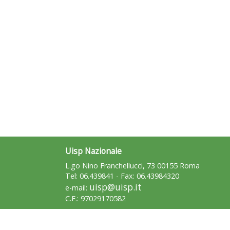
Uisp Nazionale
L.go Nino Franchellucci, 73 00155 Roma
Tel: 06.439841 - Fax: 06.43984320
uisp@uisp.it
e-mail:
C.F.: 97029170582