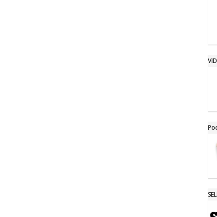
VI
Po
SE