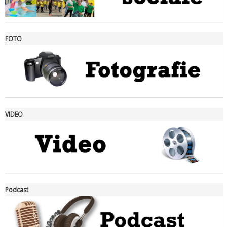
FOTO
Ddl Lobby, Uisp: “Il Parlamento valorizzi le nostre specificità"
VIDEO
La formazione Uisp rallenta ma prosegue anche in estate
Podcast