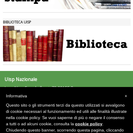
Tiziano Pesce nel Cda di Fondazione Terzjus: prima riunione a
Roma
BIBLIOTECA UISP
Uisp Nazionale
L.go Nino Franchellucci, 73 00155 Roma
Tel: 06.439841 - Fax: 06.43984320
Informativa
×
uisp@uisp.it
e-mail:
Questo sito o gli strumenti terzi da questo utilizzati si avvalgono
C.F.: 97029170582
di cookie necessari al funzionamento ed utili alle finalità illustrate
nella cookie policy. Se vuoi saperne di più o negare il consenso
Area Riservata 2.0
a tutti o ad alcuni cookie, consulta la
cookie policy
.
Chiudendo questo banner, scorrendo questa pagina, cliccando