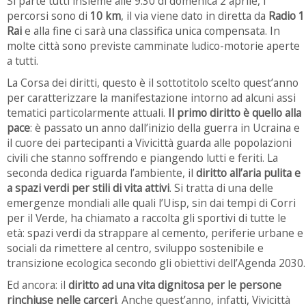
Si parte tutti insieme alle 9.30 di domenica 2 aprile, i
percorsi sono di
10 km
, il via viene dato in diretta da
Radio 1
Rai
e alla fine ci sarà una classifica unica compensata. In
molte città sono previste camminate ludico-motorie aperte
a tutti.
La Corsa dei diritti, questo è il sottotitolo scelto quest’anno
per caratterizzare la manifestazione intorno ad alcuni assi
tematici particolarmente attuali.
Il primo diritto è quello alla
pace
: è passato un anno dall’inizio della guerra in Ucraina e
il cuore dei partecipanti a Vivicittà guarda alle popolazioni
civili che stanno soffrendo e piangendo lutti e feriti. La
seconda dedica riguarda l’ambiente, il
diritto all’aria pulita e
a spazi verdi per stili di vita attivi
. Si tratta di una delle
emergenze mondiali alle quali l’Uisp, sin dai tempi di Corri
per il Verde, ha chiamato a raccolta gli sportivi di tutte le
età: spazi verdi da strappare al cemento, periferie urbane e
sociali da rimettere al centro, sviluppo sostenibile e
transizione ecologica secondo gli obiettivi dell’Agenda 2030.
Ed ancora: il
diritto ad una vita dignitosa per le persone
rinchiuse nelle carceri
. Anche quest’anno, infatti, Vivicittà