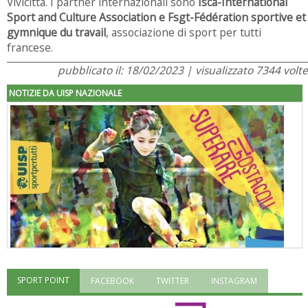
Vivicittà. I partner internazionali sono
Isca-International
Sport and Culture Association e Fsgt-Fédération sportive et
gymnique du travail
, associazione di sport per tutti
francese.
pubblicato il: 18/02/2023 | visualizzato 7344 volte
NOTIZIE DA UISP NAZIONALE
SPORT POINT
FACEBOOK
TWITTER
INSTAGRAM
"Superare gli ostacoli": la relazione di Tiziano Pesce al CN Uisp