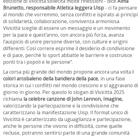
edizione di Vivicittà sollecita molte riflessioni - dice
Alma
Brunetto, responsabile Atletica leggera Uisp
- ci fa pensare
al mondo che vorremmo, senza conflitti e ispirato ai principi
di solidarietà, collaborazione, convivenza armoniosa.
Vivicittà sceglie di essere un messaggio e un movimento
per la pace e quest’anno, con ancora più forza, avanza
l’auspicio di unire persone diverse, con culture e origini
differenti. Così correre esprime il desiderio di condivisione
e di pace, perchè lo sport abbatte le barriere e costruisce
ponti tra i popoli e le persone”.
La corsa più grande del mondo propone ancora una volta
i
colori arcobaleno della bandiera della pace
, in una fase
storica in cui i conflitti nel mondo crescono e si aggravano di
giorno in giorno. Per questo lo slogan di Vivicittà 2025
richiama
la celebre canzone di John Lennon, Imagine,
valorizzando la partecipazione e la condivisione che
caratterizzano la manifestazione Uisp. Il format unico di
Vivicittà è caratterizzato da uguaglianza e partecipazione,
anche le persone che vivono in difficoltà, come quelle
recluse, potranno sentirsi parte di una grande comunità.