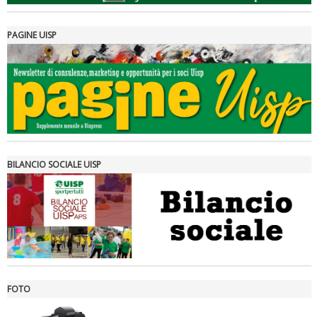
PAGINE UISP
Tiziano Pesce a Radio InBlu2000 traccia il bilancio della stagione
BILANCIO SOCIALE UISP
FOTO
Ddl Lobby, Uisp: “Il Parlamento valorizzi le nostre specificità"