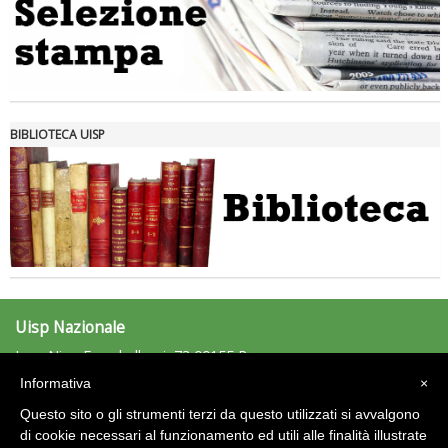
Tiziano Pesce nel Cda di Fondazione Terzjus: prima riunione a
Roma
BIBLIOTECA UISP
Uisp Nazionale
L.go Nino Franchellucci, 73 00155 Roma
Tel: 06.439841 - Fax: 06.43984320
Informativa
×
uisp@uisp.it
e-mail:
Questo sito o gli strumenti terzi da questo utilizzati si avvalgono
C.F.: 97029170582
di cookie necessari al funzionamento ed utili alle finalità illustrate