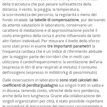
della
tracciatura che può pesare sull'esattezza della
distanza, il vento, la pioggia, la temperatura,
la
scorrevolezza del percorso, la regolarità o meno del
fondo stradale.
Le tabelle di
compensazione
, pur derivando
da attente valutazioni in laboratorio, conservano un
carattere di mediazione e di approssimazione poiché il
costo energetico della corsa è anche influenzato da tanti
altri fattori individuali. Per misurare il livello dello sforzo
sono stati presi in esame
tre importanti parametri
: la
frequenza cardiaca che è un indice di riferimento abituale
per la maggior parte dei corridori che in molti casi
utilizzano il cardiofrequenzimetro; la ventilazione dell’aria
(espressa in litri di aria respirati al minuto); il consumo
dell’ossigeno (espresso in millilitri/kg di peso/minuto).
Dalle osservazioni in laboratorio
sono stati calcolati dei
coefficienti di perdita/guadagno
sui singoli tratti in salita e
in discesa, tenendo conto, oltreché della loro pendenza,
anche della loro lunghezza. Grazie alla collaborazione dei
singoli organizzatori per città, è stato possibile rispettare
le procedure di misurazione del percorso raccomandate e