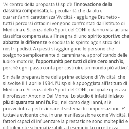
“Al centro della proposta Uisp c’è
l’innovazione della
classifica compensata
, la peculiarità che da oltre
quarant’anni caratterizza Vivicittà - aggiunge Brunetto -
tutti i percorsi cittadini vengono confrontati dall’Istituto di
Medicina e Scienza dello Sport del CONI e danno vita ad una
classifica compensata, all’insegna di uno
spirito sportivo che
abbatte le differenze
e soddisfa lo spirito agonistico dei
nostri podisti. A questi si aggiungono le persone che
scelgono semplicemente di camminare, approfittando delle
ludico-motorie,
l'opportunità per tutti di dire c’ero anch’io
,
perchè ogni passo conta per costruire un mondo più attivo”.
Sin dalla preparazione della prima edizione di Vivicittà, che
si svolse il 1 aprile 1984, l'Uisp si è appoggiata all’Istituto di
Medicina e Scienza dello Sport del CONI, nel quale operava
il professor Antonio Dal Monte.
Lo studio è infatti iniziato
più di quaranta anni fa.
Poi, nel corso degli anni, si è
provveduto a perfezionare il sistema di compensazione. E’
tuttavia evidente che, in una manifestazione come Vivicittà, i
fattori capaci di influenzare la
prestazione sono molteplici e
difficilmente schematizzabili: ad esempio la correttezza