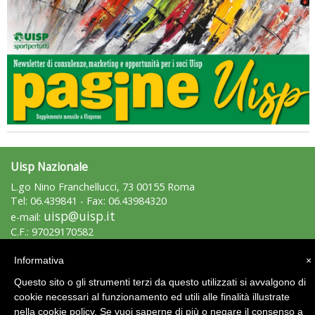
rivoluzioni"
Uisp Nazionale
L.go Nino Franchellucci, 73 00155 Roma
Tel: 06.439841 - Fax: 06.43984320
Tiziano Pesce a Radio InBlu2000 traccia il bilancio della stagione
uisp@uisp.it
e-mail:
C.F.: 97029170582
Informativa
×
Area Riservata 2.0
Questo sito o gli strumenti terzi da questo utilizzati si avvalgono di
cookie necessari al funzionamento ed utili alle finalità illustrate
nella cookie policy. Se vuoi saperne di più o negare il consenso a