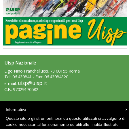
Uisp Nazionale
L.go Nino Franchellucci, 73 00155 Roma
Tel: 06.439841 - Fax: 06.43984320
Tiziano Pesce a Radio InBlu2000 traccia il bilancio della stagione
uisp@uisp.it
e-mail:
C.F.: 97029170582
Area Riservata 2.0
Informativa
×
Questo sito o gli strumenti terzi da questo utilizzati si avvalgono di
cookie necessari al funzionamento ed utili alle finalità illustrate