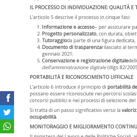
IL PROCESSO DI INDIVIDUAZIONE: QUALITÀ E
L’articolo 5 descrive il processo in cinque fasi:
Informazione e accesso
– per assicurare p
Progetto personalizzato
, con durata, obiett
Tutoraggio
da parte di una figura dedicata
Documento di trasparenza
rilasciato al te
gennaio 2021;
Conservazione e registrazione digitale
dell
dell’amministrazione digitale
(dlgs 82/200
PORTABILITÀ E RICONOSCIMENTO UFFICIALE
L’articolo 6 introduce il principio di
portabilità 
possano essere riconosciute nei percorsi scolast
concorsi pubblici e nei processi di selezione del
Si tratta di un passo significativo verso la
valoriz
occupabilità.
MONITORAGGIO E MIGLIORAMENTO CONTIN
Il ministero del Lavoro e delle Politiche Sociali, ai