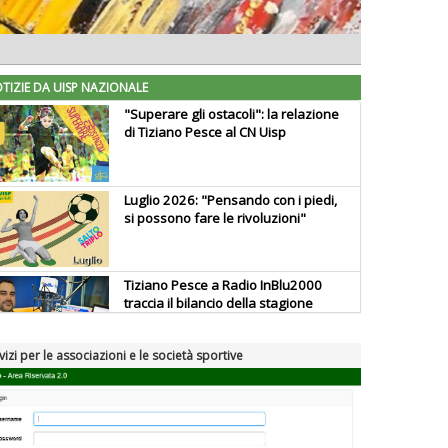
TIZIE DA UISP NAZIONALE
"Superare gli ostacoli": la relazione
di Tiziano Pesce al CN Uisp
Luglio 2026: "Pensando con i piedi,
si possono fare le rivoluzioni"
Tiziano Pesce a Radio InBlu2000
traccia il bilancio della stagione
vizi per le associazioni e le società sportive
Ddl Lobby, Uisp: “Il Parlamento
valorizzi le nostre specificità"