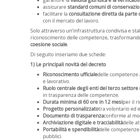
assicurare
standard comuni di conservazion
facilitare la
consultazione diretta da parte d
con il mercato del lavoro.
Solo attraverso un’infrastruttura condivisa e stab
riconoscimento delle competenze, trasformando 
coesione sociale
.
Di seguito inseriamo due schede:
1) Le principali novità del decreto
Riconoscimento ufficiale
delle competenze ac
e lavorativo.
Ruolo centrale degli enti del terzo settore 
in trasparenza delle competenze.
Durata minima di 60 ore in 12 mesi
per il r
Progetto personalizzato
tra volontario ed 
Documento di trasparenza
conforme al mod
Archiviazione digitale e tracciabilità
delle a
Portabilità e spendibilità
delle competenze n
pubblici.