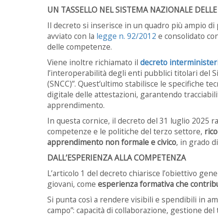
UN TASSELLO NEL SISTEMA NAZIONALE DELL
Il decreto si inserisce in un quadro più ampio di p
avviato con la
legge n. 92/2012
e consolidato con
delle competenze.
Viene inoltre richiamato il
decreto interminister
l’interoperabilità degli enti pubblici titolari de
(SNCC)”. Quest’ultimo stabilisce le specifiche tec
digitale delle attestazioni, garantendo tracciabili
apprendimento.
In questa cornice, il decreto del 31 luglio 2025 r
competenze e le politiche del terzo settore,
ric
apprendimento non formale e civico
, in grado d
DALL’ESPERIENZA ALLA COMPETENZA
L’articolo 1 del decreto chiarisce l’obiettivo gene
giovani, come
esperienza formativa che contribui
Si punta così a rendere visibili e spendibili in 
campo”: capacità di collaborazione, gestione de