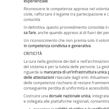
esperienziale
.
Riconoscere le competenze apprese nel volontaria
civile, rafforzare il legame tra partecipazione e 
comunità.
In definitiva, questo provvedimento consolida il 
sa fare
, anche quando appreso al di fuori dei per
Un riconoscimento che non premia solo il volont
in competenza condivisa e generativa
.
CRITICITÀ
La cura nella gestione dei dati e nell’archiviazi
del sistema e per la tutela delle persone. La ges
riguarda la
mancanza di un’infrastruttura unica p
delle attestazioni
rilasciate dagli enti. Attualme
delle competenze rischiano di restare frammentat
conseguente perdita di uniformità e accessibilità
Costruire una
dorsale nazionale unica
, integrat
e collegata alle piattaforme regionali, consentir
garantire la
validità giuridica e la verificabil