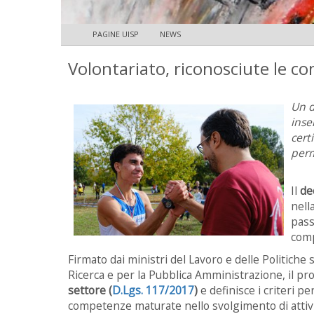
PAGINE UISP
NEWS
Volontariato, riconosciute le c
Un d
inse
cert
per
Il
de
nell
pass
comp
Firmato dai ministri del Lavoro e delle Politiche s
Ricerca e per la Pubblica Amministrazione, il 
settore (
D.Lgs. 117/2017
)
e definisce i criteri pe
competenze maturate nello svolgimento di attivit