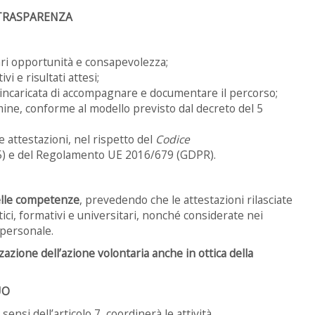
 TRASPARENZA
ari opportunità e consapevolezza;
ivi e risultati attesi;
, incaricata di accompagnare e documentare il percorso;
rmine, conforme al modello previsto dal decreto del 5
e attestazioni, nel rispetto del
Codice
5) e del Regolamento UE 2016/679 (GDPR).
delle competenze
, prevedendo che le attestazioni rilasciate
ici, formativi e universitari, nonché considerate nei
 personale.
zazione dell’azione volontaria anche in ottica della
UO
 sensi dell’articolo 7, coordinerà le attività