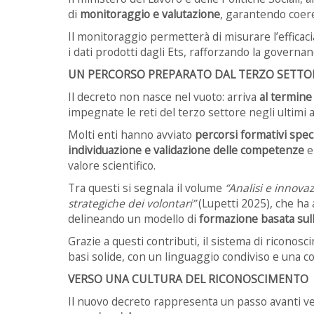
di
monitoraggio e valutazione
, garantendo coere
Il monitoraggio permetterà di misurare l’efficaci
i dati prodotti dagli Ets, rafforzando la governa
UN PERCORSO PREPARATO DAL TERZO SETTO
Il decreto non nasce nel vuoto: arriva
al termine
impegnate le reti del terzo settore negli ultimi a
Molti enti hanno avviato
percorsi formativi specif
individuazione e validazione delle competenze
e
valore scientifico.
Tra questi si segnala il volume
“Analisi e innova
strategiche dei volontari”
(Lupetti 2025), che ha a
delineando un modello di
formazione basata sull’
Grazie a questi contributi, il sistema di riconos
basi solide, con un linguaggio condiviso e una c
VERSO UNA CULTURA DEL RICONOSCIMENTO
Il nuovo decreto rappresenta un passo avanti v