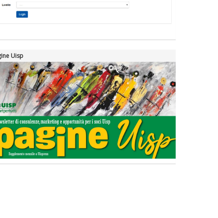
La formazione Uisp rallenta ma
prosegue anche in estate
Tiziano Pesce nel Cda di
Fondazione Terzjus: prima riunione
ine Uisp
a Roma