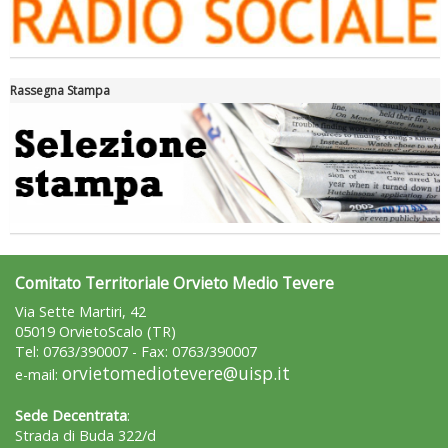
Rassegna Stampa
Ddl Lobby, Uisp: “Il Parlamento valorizzi le nostre specificità"
Comitato Territoriale Orvieto Medio Tevere
Via Sette Martiri, 42
05019 OrvietoScalo (TR)
Tel: 0763/390007 - Fax: 0763/390007
orvietomediotevere@uisp.it
e-mail:
La formazione Uisp rallenta ma prosegue anche in estate
Sede Decentrata
:
Strada di Buda 322/d