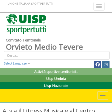
UNIONE ITALIANA SPORT PER TUTTI
Toggle na
Comitato Territoriale
Orvieto Medio Tevere
Select Language
▼
Attività sportive territoriali
Uisp Umbria
Uisp Nazionale
Toggle 
Al via il Fitness Musicale al Centro