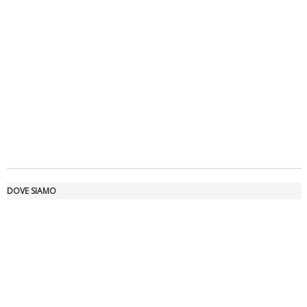
La formazione Uisp rallenta ma prosegue anche in estate
DOVE SIAMO