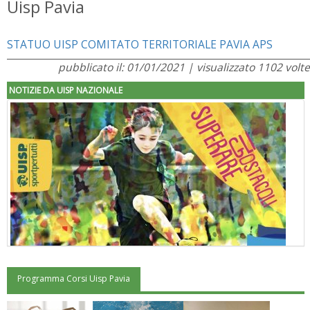
Uisp Pavia
STATUO UISP COMITATO TERRITORIALE PAVIA APS
pubblicato il: 01/01/2021 | visualizzato 1102 volte
NOTIZIE DA UISP NAZIONALE
Programma Corsi Uisp Pavia
"Superare gli ostacoli": la relazione di Tiziano Pesce al CN Uisp