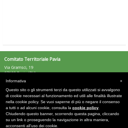
Tiziano Pesce nel Cda di Fondazione Terzjus: prima riunione a
Roma
Comitato Territoriale Pavia
Via Gramsci, 19
27100 Pavia (PV)
Tel: 0382/494802 - Fax: 0382/494802
Informativa
×
pavia@uisp.it
e-mail:
Questo sito o gli strumenti terzi da questo utilizzati si avvalgono
C.F.: 96017990183
di cookie necessari al funzionamento ed utili alle finalità illustrate
nella cookie policy. Se vuoi saperne di più o negare il consenso
Area Riservata 2.0
a tutti o ad alcuni cookie, consulta la
cookie policy
.
Chiudendo questo banner, scorrendo questa pagina, cliccando
su un link o proseguendo la navigazione in altra maniera,
acconsenti all’uso dei cookie.