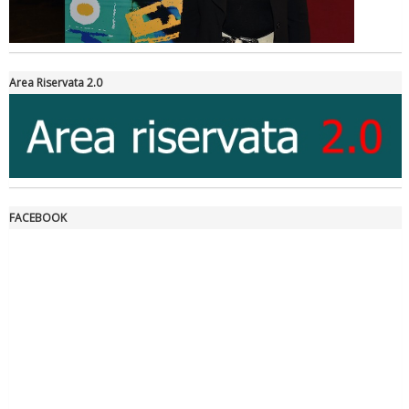
Tiziano Pesce a Radio InBlu2000 traccia il bilancio della stagione
Area Riservata 2.0
FACEBOOK
Ddl Lobby, Uisp: “Il Parlamento valorizzi le nostre specificità"