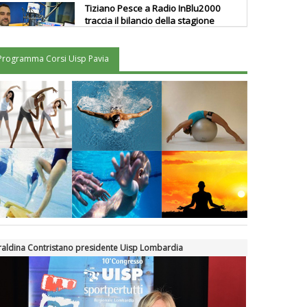
Tiziano Pesce a Radio InBlu2000
traccia il bilancio della stagione
Programma Corsi Uisp Pavia
Ddl Lobby, Uisp: “Il Parlamento
valorizzi le nostre specificità"
La formazione Uisp rallenta ma
prosegue anche in estate
Tiziano Pesce nel Cda di
Fondazione Terzjus: prima riunione
a Roma
aldina Contristano presidente Uisp Lombardia