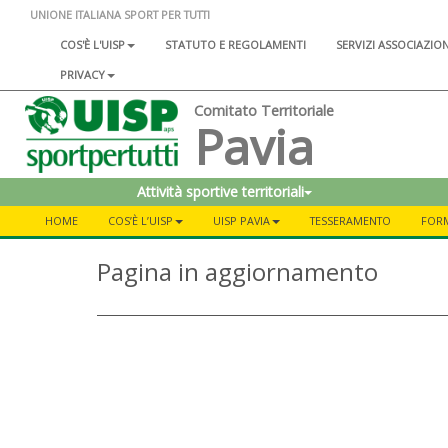
UNIONE ITALIANA SPORT PER TUTTI
COS'È L'UISP
STATUTO E REGOLAMENTI
SERVIZI ASSOCIAZIO
PRIVACY
Comitato Territoriale
Pavia
Attività sportive territoriali
HOME
COS’È L’UISP
UISP PAVIA
TESSERAMENTO
FOR
Pagina in aggiornamento