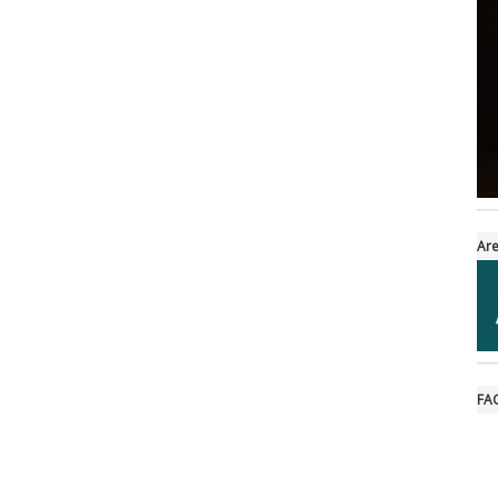
Are
FA