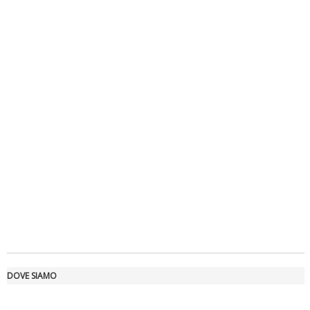
Ddl Lobby, Uisp: “Il Parlamento valorizzi le nostre specificità"
La formazione Uisp rallenta ma prosegue anche in estate
DOVE SIAMO