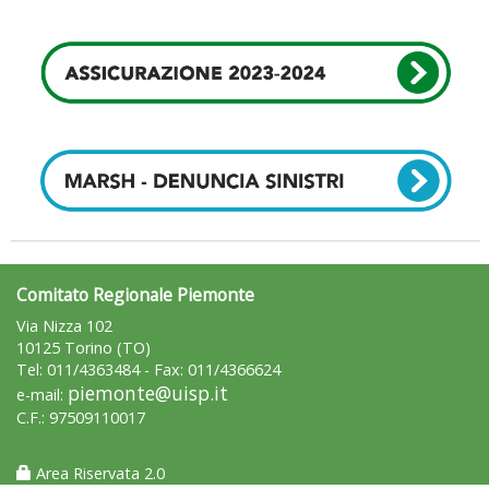
Tiziano Pesce a Radio InBlu2000 traccia il bilancio della stagione
Comitato Regionale Piemonte
Via Nizza 102
10125 Torino (TO)
Tel: 011/4363484 - Fax: 011/4366624
piemonte@uisp.it
e-mail:
C.F.: 97509110017
Area Riservata 2.0