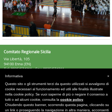
Comitato Regionale Sicilia
Via Libertà, 105
Tiziano Pesce a Radio InBlu2000 traccia il bilancio della stagione
94100 Enna (EN)
Tel: 0935/574211 - Fax: 0935/574211
sicilia@uisp.it
e-mail:
Informativa
×
Questo sito o gli strumenti terzi da questo utilizzati si avvalgono di
Area Riservata 2.0
cookie necessari al funzionamento ed utili alle finalità illustrate
nella cookie policy. Se vuoi saperne di più o negare il consenso a
tutti o ad alcuni cookie, consulta la
cookie policy
.
Chiudendo questo banner, scorrendo questa pagina, cliccando su
un link o proseguendo la navigazione in altra maniera, acconsenti