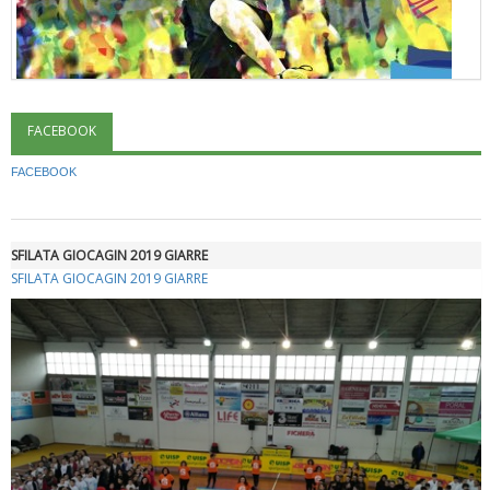
FACEBOOK
"Superare gli ostacoli": la relazione di Tiziano Pesce al CN Uisp
FACEBOOK
SFILATA GIOCAGIN 2019 GIARRE
SFILATA GIOCAGIN 2019 GIARRE
Luglio 2026: "Pensando con i piedi, si possono fare le
rivoluzioni"