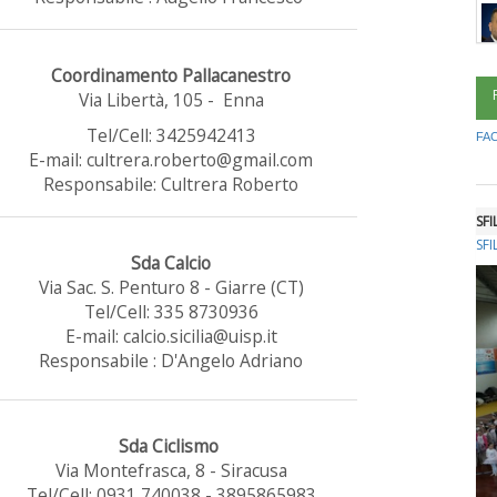
Coordinamento Pallacanestro
Via Libertà, 105 - Enna
Tel/Cell: 3425942413
FA
E-mail: cultrera.roberto@gmail.com
Responsabile: Cultrera Roberto
SF
SF
Sda Calcio
Via Sac. S. Penturo 8 - Giarre (CT)
Tel/Cell: 335 8730936
E-mail: calcio.sicilia@uisp.it
Responsabile : D'Angelo Adriano
Sda Ciclismo
Via Montefrasca, 8 - Siracusa
Tel/Cell: 0931 740038 - 3895865983