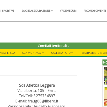
NI SPORTIVE
SOCI E ASSICURAZIONE
VADEMECUM
RICONOSCIMENTI 
Comitati territoriali
NSABILI SDA
SDA MONTAGA
GALLERIA FOTO
TESSERAMENTO E SERV
NO
Sda Atletica Leggera
Via Libertà, 105 - Enna
Tel/Cell: 3275754897
E-mail: fraug80@libero.it
Responsabile : Augello Francesco