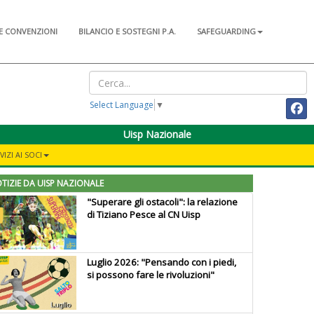
E CONVENZIONI
BILANCIO E SOSTEGNI P.A.
SAFEGUARDING
Select Language
▼
Uisp Nazionale
IZI AI SOCI
TIZIE DA UISP NAZIONALE
"Superare gli ostacoli": la relazione
di Tiziano Pesce al CN Uisp
Luglio 2026: "Pensando con i piedi,
si possono fare le rivoluzioni"