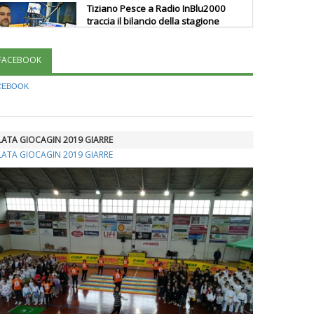
Tiziano Pesce a Radio InBlu2000
traccia il bilancio della stagione
FACEBOOK
Ddl Lobby, Uisp: “Il Parlamento
valorizzi le nostre specificità"
CEBOOK
La formazione Uisp rallenta ma
ILATA GIOCAGIN 2019 GIARRE
prosegue anche in estate
ILATA GIOCAGIN 2019 GIARRE
Tiziano Pesce nel Cda di
Fondazione Terzjus: prima riunione
a Roma