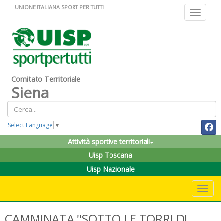
UNIONE ITALIANA SPORT PER TUTTI
Toggle na
Comitato Territoriale
Siena
Select Language
▼
Attività sportive territoriali
Uisp Toscana
Uisp Nazionale
Toggle 
CAMMINATA "SOTTO LE TORRI DI