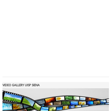
Luglio 2026: "Pensando con i piedi, si possono fare le
rivoluzioni"
VIDEO GALLERY UISP SIENA
Tiziano Pesce a Radio InBlu2000 traccia il bilancio della stagione