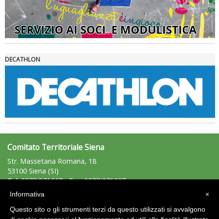
DECATHLON
Comitato Territoriale Siena
Str. Massetana Romana, 18
53100 Siena (SI)
Tel: 0577/271567 - Fax: 0577/271907
siena@uisp.it
e-mail:
Informativa
×
C.F.: 92008650522
Questo sito o gli strumenti terzi da questo utilizzati si avvalgono
P.Iva: 00710750522