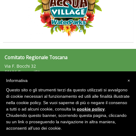
Comitato Regionale Toscana
Via F. Bocchi 32
50126 Firenze (FI)
Tel: 055/0125623 - Fax: 055/0125621
Informativa
×
toscana@uisp.it
e-mail:
Questo sito o gli strumenti terzi da questo utilizzati si avvalgono
C.F.: 94019570483
di cookie necessari al funzionamento ed utili alle finalità illustrate
nella cookie policy. Se vuoi saperne di più o negare il consenso
Area Riservata 2.0
a tutti o ad alcuni cookie, consulta la
cookie policy
.
Chiudendo questo banner, scorrendo questa pagina, cliccando
su un link o proseguendo la navigazione in altra maniera,
acconsenti all’uso dei cookie.