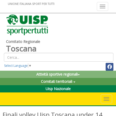
UNIONE ITALIANA SPORT PER TUTTI
Toggle na
Comitato Regionale
Toscana
Select Language
▼
Attività sportive regionali
Comitati territoriali
Uisp Nazionale
Toggle 
Finali volley Uisp Toscana under 14