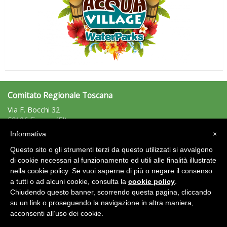
Comitato Regionale Toscana
Via F. Bocchi 32
50126 Firenze (FI)
Tel: 055/0125623 - Fax: 055/0125621
Informativa
×
toscana@uisp.it
e-mail:
Questo sito o gli strumenti terzi da questo utilizzati si avvalgono
C.F.: 94019570483
di cookie necessari al funzionamento ed utili alle finalità illustrate
nella cookie policy. Se vuoi saperne di più o negare il consenso
Area Riservata 2.0
a tutti o ad alcuni cookie, consulta la
cookie policy
.
Chiudendo questo banner, scorrendo questa pagina, cliccando
su un link o proseguendo la navigazione in altra maniera,
acconsenti all’uso dei cookie.