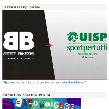
Best Bikers e Uisp Toscana
Tiziano Pesce a Radio InBlu2000 traccia il bilancio della stagione
https://www.bestbikers.it/iscriviti-alla-newsletter-best-bikers/
AREA RISERVATA SOCIETÀ SPORTIVE
Ddl Lobby, Uisp: “Il Parlamento valorizzi le nostre specificità"