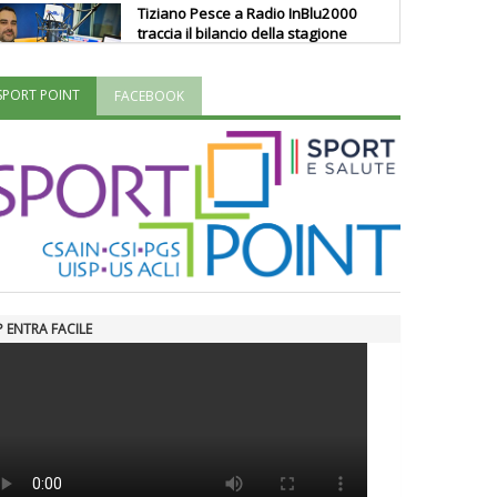
Tiziano Pesce a Radio InBlu2000
traccia il bilancio della stagione
SPORT POINT
FACEBOOK
Ddl Lobby, Uisp: “Il Parlamento
valorizzi le nostre specificità"
La formazione Uisp rallenta ma
prosegue anche in estate
Tiziano Pesce nel Cda di
Fondazione Terzjus: prima riunione
P ENTRA FACILE
a Roma