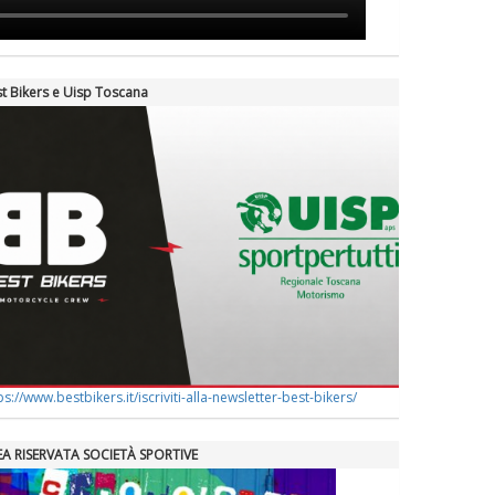
t Bikers e Uisp Toscana
ps://www.bestbikers.it/iscriviti-alla-newsletter-best-bikers/
EA RISERVATA SOCIETÀ SPORTIVE