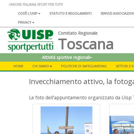
UNIONE ITALIANA SPORT PER TUTTI
COS'È L'UISP
STATUTO E REGOLAMENTI
SERVIZI ASSOCIAZIO
PRIVACY
Comitato Regionale
Toscana
Attività sportive regionali
HOME
CHI SIAMO
POLITICHE DI SAFEGUARDING
SETTORI E 
Invecchiamento attivo, la fotoga
Le foto dell'appuntamento organizzato da Uisp