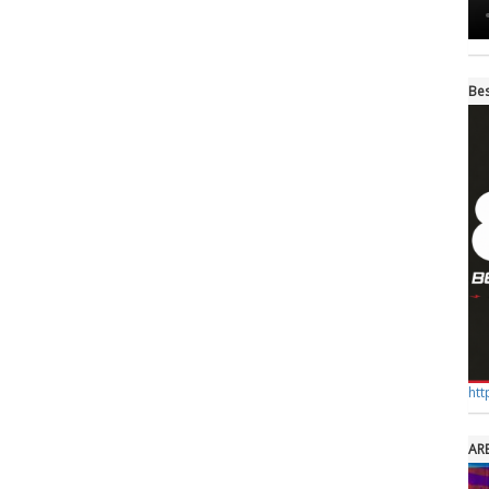
Bes
htt
AR