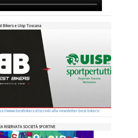
t Bikers e Uisp Toscana
ps://www.bestbikers.it/iscriviti-alla-newsletter-best-bikers/
EA RISERVATA SOCIETÀ SPORTIVE