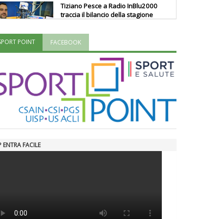
Tiziano Pesce a Radio InBlu2000
traccia il bilancio della stagione
SPORT POINT
FACEBOOK
Ddl Lobby, Uisp: “Il Parlamento
valorizzi le nostre specificità"
La formazione Uisp rallenta ma
prosegue anche in estate
Tiziano Pesce nel Cda di
Fondazione Terzjus: prima riunione
P ENTRA FACILE
a Roma