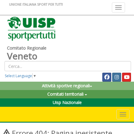
UNIONE ITALIANA SPORT PER TUTTI
Toggle na
Comitato Regionale
Veneto
Select Language
▼
Attività sportive regionali
Comitati territoriali
Uisp Nazionale
Toggle 
Errore 404: Pagina inesistente