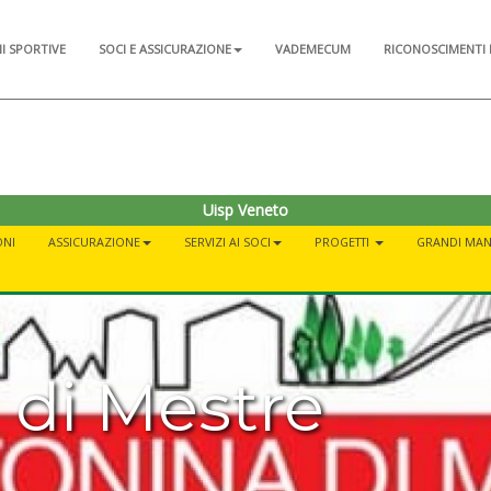
NI SPORTIVE
SOCI E ASSICURAZIONE
VADEMECUM
RICONOSCIMENTI 
Uisp Veneto
ONI
ASSICURAZIONE
SERVIZI AI SOCI
PROGETTI
GRANDI MAN
 di Mestre