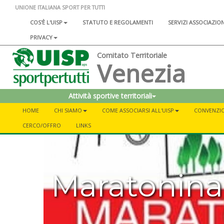
UNIONE ITALIANA SPORT PER TUTTI
COS'È L'UISP
STATUTO E REGOLAMENTI
SERVIZI ASSOCIAZIO
PRIVACY
Comitato Territoriale
Venezia
Attività sportive territoriali
HOME
CHI SIAMO
COME ASSOCIARSI ALL'UISP
CONVENZI
CERCO/OFFRO
LINKS
Maratonina