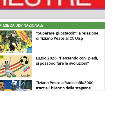
TIZIE DA UISP NAZIONALE
"Superare gli ostacoli": la relazione
di Tiziano Pesce al CN Uisp
Luglio 2026: "Pensando con i piedi,
si possono fare le rivoluzioni"
Tiziano Pesce a Radio InBlu2000
traccia il bilancio della stagione
Ddl Lobby, Uisp: “Il Parlamento
valorizzi le nostre specificità"