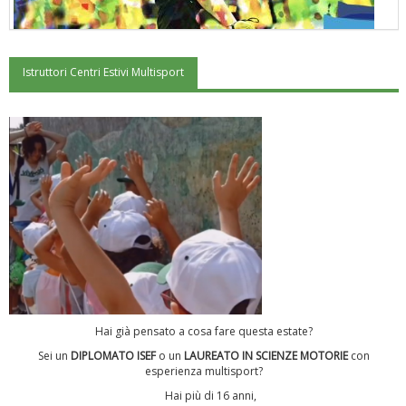
Istruttori Centri Estivi Multisport
"Superare gli ostacoli": la relazione di Tiziano Pesce al CN Uisp
Luglio 2026: "Pensando con i piedi, si possono fare le
Hai già pensato a cosa fare questa estate?
rivoluzioni"
Sei un
DIPLOMATO ISEF
o un
LAUREATO IN SCIENZE MOTORIE
con
esperienza multisport?
Hai più di 16 anni,