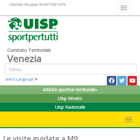
UNIONE ITALIANA SPORT PER TUTTI
Toggle na
Comitato Territoriale
Venezia
Select Language
▼
Attività sportive territoriali
Uisp Veneto
Uisp Nazionale
Toggle 
Le visite guidate a M9