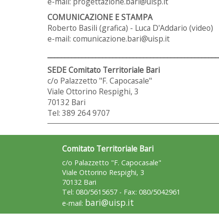
e-mail: progettazione.bari@uisp.it
COMUNICAZIONE E STAMPA
Roberto Basili (grafica) - Luca D'Addario (video)
e-mail: comunicazione.bari@uisp.it
__________________________________________________
SEDE Comitato Territoriale Bari
c/o Palazzetto "F. Capocasale"
Viale Ottorino Respighi, 3
70132 Bari
Tel: 389 264 9707
Comitato Territoriale Bari
c/o Palazzetto "F. Capocasale"
Viale Ottorino Respighi, 3
70132 Bari
Tel: 080/5615657 - Fax: 080/5042961
bari@uisp.it
e-mail: