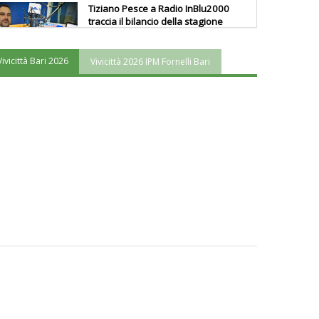
Tiziano Pesce a Radio InBlu2000
traccia il bilancio della stagione
Vivicittà Bari 2026
Vivicittà 2026 IPM Fornelli Bari
Ddl Lobby, Uisp: “Il Parlamento
valorizzi le nostre specificità"
La formazione Uisp rallenta ma
prosegue anche in estate
Tiziano Pesce nel Cda di
Fondazione Terzjus: prima riunione
a Roma