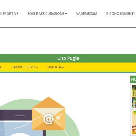
NI SPORTIVE
SOCI E ASSICURAZIONE
VADEMECUM
RICONOSCIMENTI 
Uisp Puglia
NG
CAMPO ESTIVO
VIVICITTÀ
NO