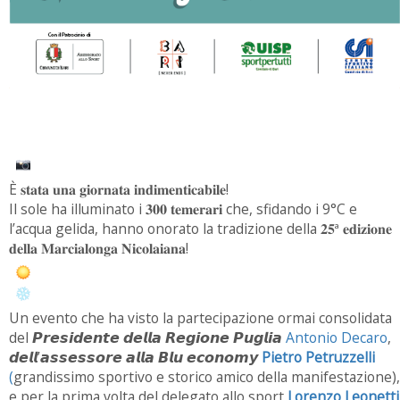
È 𝐬𝐭𝐚𝐭𝐚 𝐮𝐧𝐚 𝐠𝐢𝐨𝐫𝐧𝐚𝐭𝐚 𝐢𝐧𝐝𝐢𝐦𝐞𝐧𝐭𝐢𝐜𝐚𝐛𝐢𝐥𝐞!
Il sole ha illuminato i 𝟑𝟎𝟎 𝐭𝐞𝐦𝐞𝐫𝐚𝐫𝐢 che, sfidando i 9°C e
l’acqua gelida, hanno onorato la tradizione della 𝟐𝟓ª 𝐞𝐝𝐢𝐳𝐢𝐨𝐧𝐞
𝐝𝐞𝐥𝐥𝐚 𝐌𝐚𝐫𝐜𝐢𝐚𝐥𝐨𝐧𝐠𝐚 𝐍𝐢𝐜𝐨𝐥𝐚𝐢𝐚𝐧𝐚!
Un evento che ha visto la partecipazione ormai consolidata
del 𝙋𝙧𝙚𝙨𝙞𝙙𝙚𝙣𝙩𝙚 𝙙𝙚𝙡𝙡𝙖 𝙍𝙚𝙜𝙞𝙤𝙣𝙚 𝙋𝙪𝙜𝙡𝙞𝙖
Antonio Decaro
,
𝙙𝙚𝙡𝙡’𝙖𝙨𝙨𝙚𝙨𝙨𝙤𝙧𝙚 𝙖𝙡𝙡𝙖 𝘽𝙡𝙪 𝙚𝙘𝙤𝙣𝙤𝙢𝙮
Pietro Petruzzelli
(
grandissimo sportivo e storico amico della manifestazione),
e per la prima volta del delegato allo sport
Lorenzo Leonetti