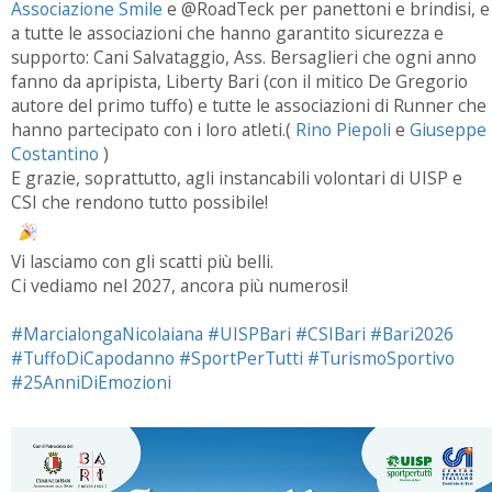
Associazione Smile
e @RoadTeck per panettoni e brindisi, e
a tutte le associazioni che hanno garantito sicurezza e
supporto: Cani Salvataggio, Ass. Bersaglieri che ogni anno
fanno da apripista, Liberty Bari (con il mitico De Gregorio
autore del primo tuffo) e tutte le associazioni di Runner che
hanno partecipato con i loro atleti.(
Rino Piepoli
e
Giuseppe
Costantino
)
E grazie, soprattutto, agli instancabili volontari di UISP e
CSI che rendono tutto possibile!
Vi lasciamo con gli scatti più belli.
Ci vediamo nel 2027, ancora più numerosi!
#MarcialongaNicolaiana
#UISPBari
#CSIBari
#Bari2026
#TuffoDiCapodanno
#SportPerTutti
#TurismoSportivo
#25AnniDiEmozioni