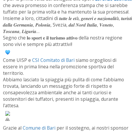
che aveva promesso in conferenza stampa che si sarebbe
tuffato per la prima volta e ha mantenuto la sua promessa!.
Insieme a loro, cittadini di 𝒕𝒖𝒕𝒕𝒆 𝒍𝒆 𝒆𝒕à, 𝒈𝒆𝒏𝒆𝒓𝒊 𝒆 𝒏𝒂𝒛𝒊𝒐𝒏𝒂𝒍𝒊𝒕à, 𝒕𝒖𝒓𝒊𝒔𝒕𝒊
𝒅𝒂𝒍𝒍𝒂 𝑮𝒆𝒓𝒎𝒂𝒏𝒊𝒂, 𝑷𝒐𝒍𝒐𝒏𝒊𝒂, Svezia, 𝒅𝒂𝒍 𝑵𝒐𝒓𝒅 𝑰𝒕𝒂𝒍𝒊𝒂, 𝑽𝒆𝒏𝒆𝒕𝒐,
𝑻𝒐𝒔𝒄𝒂𝒏𝒂, 𝑳𝒊𝒈𝒖𝒓𝒊𝒂…
Segno che 𝐥𝐨 𝐬𝐩𝐨𝐫𝐭 𝐞 𝐢𝐥 𝐭𝐮𝐫𝐢𝐬𝐦𝐨 𝐚𝐭𝐭𝐢𝐯𝐨 della nostra regione
sono vivi e sempre più attrattivi!
Come UISP e
CSI Comitato di Bari
siamo orgogliosi di
essere in prima linea nella promozione sportiva del
territorio.
Abbiamo lasciato la spiaggia più pulita di come l’abbiamo
trovata, lanciando un messaggio forte di rispetto e
consapevolezza ambientale anche ai tanti curiosi e
sostenitori dei tuffatori, presenti in spiaggia, durante
l'attesa.
Grazie al
Comune di Bari
per il sostegno, ai nostri sponsor