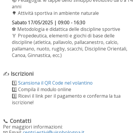
📚 Pedagogia: le tappe dello sviluppo evolutivo da 6 a 14
anni
🌳 Attività sportiva in ambiente naturale
Sabato 17/05/2025 | 09:00 - 16:30
⚽ Metodologia e didattica delle discipline sportive
🏅 Propedeutica, elementi e giochi di base delle
discipline (atletica, pallavolo, pallacanestro, calcio,
pallamano, nuoto, rugby, scacchi, Discipline Orientali,
Canoa, Ginnastica, ecc.)
✍️
Iscrizioni
1️⃣
Scansiona il QR Code nel volantino
2️⃣ Compila il modulo online
3️⃣ Ricevi il link per il pagamento e conferma la tua
iscrizione!
📞
Contatti
Per maggiori informazioni:
📧 Email:
centri.estivi@uispbologna.it