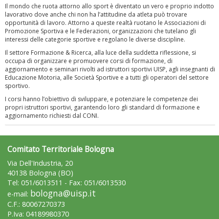
Il mondo che ruota attorno allo sport è diventato un vero e proprio indotto
lavorativo dove anche chi non ha l’attitudine da atleta può trovare
opportunità di lavoro. Attorno a queste realtà ruotano le Associazioni di
Promozione Sportiva e le Federazioni, organizzazioni che tutelano gli
interessi delle categorie sportive e regolano le diverse discipline.
Il settore Formazione & Ricerca, alla luce della suddetta riflessione, si
occupa di organizzare e promuovere corsi di formazione, di
aggiornamento e seminari rivolti ad istruttori sportivi UISP, agli insegnanti di
Educazione Motoria, alle Società Sportive e a tutti gli operatori del settore
sportivo.
Luglio 2026: "Pensando con i piedi, si possono fare le
rivoluzioni"
I corsi hanno l’obiettivo di sviluppare, e potenziare le competenze dei
propri istruttori sportivi, garantendo loro gli standard di formazione e
aggiornamento richiesti dal CONI.
Comitato Territoriale Bologna
Via Dell'Industria, 20
40138 Bologna (BO)
Tel: 051/6013511 - Fax: 051/6013530
bologna@uisp.it
e-mail:
C.F.: 80067270373
P.Iva: 04189980370