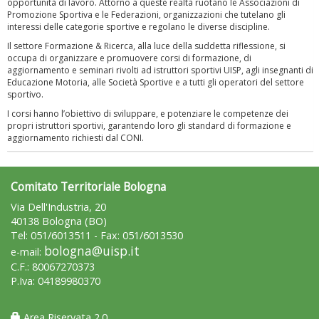
opportunità di lavoro. Attorno a queste realtà ruotano le Associazioni di
Promozione Sportiva e le Federazioni, organizzazioni che tutelano gli
interessi delle categorie sportive e regolano le diverse discipline.
Il settore Formazione & Ricerca, alla luce della suddetta riflessione, si
occupa di organizzare e promuovere corsi di formazione, di
aggiornamento e seminari rivolti ad istruttori sportivi UISP, agli insegnanti di
Educazione Motoria, alle Società Sportive e a tutti gli operatori del settore
sportivo.
Luglio 2026: "Pensando con i piedi, si possono fare le
rivoluzioni"
I corsi hanno l’obiettivo di sviluppare, e potenziare le competenze dei
propri istruttori sportivi, garantendo loro gli standard di formazione e
aggiornamento richiesti dal CONI.
Comitato Territoriale Bologna
Via Dell'Industria, 20
40138 Bologna (BO)
Tel: 051/6013511 - Fax: 051/6013530
bologna@uisp.it
e-mail:
C.F.: 80067270373
P.Iva: 04189980370
Tiziano Pesce a Radio InBlu2000 traccia il bilancio della stagione
Area Riservata 2.0