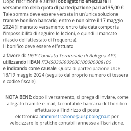
Dopo l'iscrizione è altresì
obbligatorio effettuare il
versamento della quota di partecipazione pari ad 35,00 €
.
Tale somma deve essere versata in un'unica soluzione,
tramite bonifico bancario
,
entro e non oltre il 17 maggio
2024
(il mancato versamento entro tale data comporta
l'impossibilità di seguire le lezioni, e quindi il mancato
rilascio dell'attestato di frequenza).
Il bonifico deve essere effettuato
a favore di:
UISP Comitato Territoriale di Bologna APS,
utilizzando l'IBAN
IT34S0306909606100000008106
e indicando come causale:
Quota di partecipazione UDB
18/19 maggio 2024 (seguito dal proprio numero di tessera
e codice fiscale).
NOTA BENE:
dopo il versamento, si prega di inviare, come
allegato tramite e-mail, la contabile bancaria del bonifico
effettuato all'indirizzo di posta
elettronica
amministrazione@uispbologna.it
per
velocizzare le pratiche contabili annesse all'iscrizione.