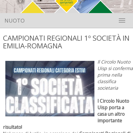
NUOTO
Toggle 
CAMPIONATI REGIONALI 1º SOCIETÀ IN
EMILIA-ROMAGNA
Il Circolo Nuoto
Uisp si conferma
prima nella
classifica
societaria
l Circolo Nuoto
Uisp porta a
casa un altro
importante
risultato!