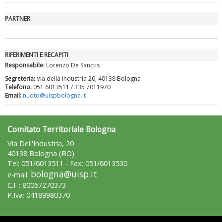
PARTNER
RIFERIMENTI E RECAPITI
Responsabile:
Lorenzo De Sanctis
Segreteria:
Via della Industria 20, 40138 Bologna
Telefono:
051 6013511 / 335 7011970
Email:
nuoto@uispbologna.it
Tiziano Pesce a Radio InBlu2000 traccia il bilancio della stagione
Comitato Territoriale Bologna
Via Dell'Industria, 20
40138 Bologna (BO)
Tel: 051/6013511 - Fax: 051/6013530
bologna@uisp.it
e-mail:
C.F.: 80067270373
P.Iva: 04189980370
Area Riservata 2.0