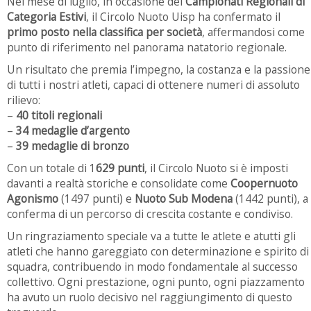
Nel mese di luglio, in occasione dei
Campionati Regionali di
Categoria Estivi
, il Circolo Nuoto Uisp ha confermato il
primo posto nella classifica per società
, affermandosi come
punto di riferimento nel panorama natatorio regionale.
Un risultato che premia l’impegno, la costanza e la passione
di tutti i nostri atleti, capaci di ottenere numeri di assoluto
rilievo:
–
40 titoli regionali
–
34 medaglie d’argento
–
39 medaglie di bronzo
Con un totale di 1
629 punti
, il Circolo Nuoto si è imposti
davanti a realtà storiche e consolidate come
Coopernuoto
Agonismo
(1497 punti) e
Nuoto Sub Modena
(1442 punti), a
conferma di un percorso di crescita costante e condiviso.
Un ringraziamento speciale va a tutte le atlete e atutti gli
atleti che hanno gareggiato con determinazione e spirito di
squadra, contribuendo in modo fondamentale al successo
collettivo. Ogni prestazione, ogni punto, ogni piazzamento
ha avuto un ruolo decisivo nel raggiungimento di questo