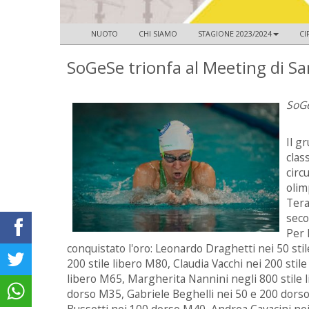
NUOTO
CHI SIAMO
STAGIONE 2023/2024
CI
SoGeSe trionfa al Meeting di S
SoGe
Il g
clas
circ
olim
Tera
seco
Per 
conquistato l'oro: Leonardo Draghetti nei 50 stil
200 stile libero M80, Claudia Vacchi nei 200 stile
libero M65, Margherita Nannini negli 800 stile l
dorso M35, Gabriele Beghelli nei 50 e 200 dors
Bussetti nei 100 dorso M40, Andrea Cavacini ne