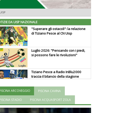
UISP
TIZIE DA UISP NAZIONALE
"Superare gli ostacoli": la relazione
di Tiziano Pesce al CN Uisp
Luglio 2026: "Pensando con i piedi,
si possono fare le rivoluzioni"
Tiziano Pesce a Radio InBlu2000
traccia il bilancio della stagione
PISCINA ARCOVEGGIO
PISCINA CAVINA
Ddl Lobby, Uisp: “Il Parlamento
valorizzi le nostre specificità"
PISCINA STADIO
PISCINA ACQUASPORT ZOLA