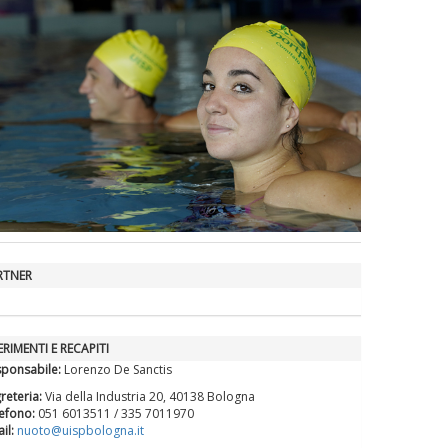
La formazione Uisp rallenta ma
prosegue anche in estate
Tiziano Pesce nel Cda di
Fondazione Terzjus: prima riunione
a Roma
RTNER
ERIMENTI E RECAPITI
ponsabile:
Lorenzo De Sanctis
reteria:
Via della Industria 20, 40138 Bologna
efono:
051 6013511 / 335 7011970
il:
nuoto@uispbologna.it