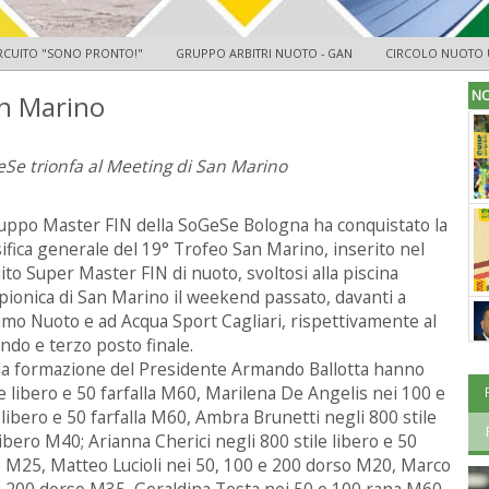
RCUITO "SONO PRONTO!"
GRUPPO ARBITRI NUOTO - GAN
CIRCOLO NUOTO 
NO
an Marino
Se trionfa al Meeting di San Marino
ruppo Master FIN della SoGeSe Bologna ha conquistato la
sifica generale del 19° Trofeo San Marino, inserito nel
uito Super Master FIN di nuoto, svoltosi alla piscina
pionica di San Marino il weekend passato, davanti a
mo Nuoto e ad Acqua Sport Cagliari, rispettivamente al
ndo e terzo posto finale.
la formazione del Presidente Armando Ballotta hanno
e libero e 50 farfalla M60, Marilena De Angelis nei 100 e
 libero e 50 farfalla M60, Ambra Brunetti negli 800 stile
ibero M40; Arianna Cherici negli 800 stile libero e 50
o M25, Matteo Lucioli nei 50, 100 e 200 dorso M20, Marco
i 200 dorso M35, Geraldina Testa nei 50 e 100 rana M60,