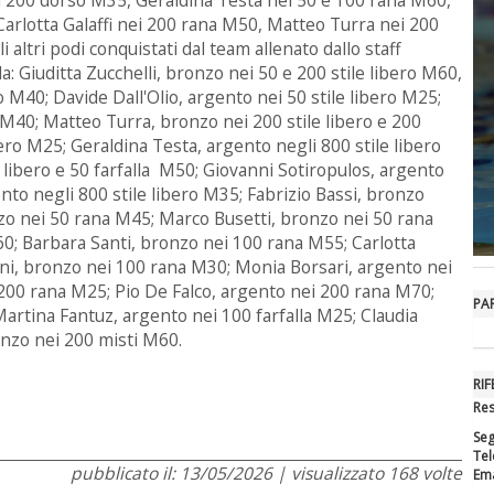
arlotta Galaffi nei 200 rana M50, Matteo Turra nei 200
 altri podi conquistati dal team allenato dallo staff
: Giuditta Zucchelli, bronzo nei 50 e 200 stile libero M60,
o M40; Davide Dall'Olio, argento nei 50 stile libero M25;
 M40; Matteo Turra, bronzo nei 200 stile libero e 200
ero M25; Geraldina Testa, argento negli 800 stile libero
e libero e 50 farfalla M50; Giovanni Sotiropulos, argento
nto negli 800 stile libero M35; Fabrizio Bassi, bronzo
nzo nei 50 rana M45; Marco Busetti, bronzo nei 50 rana
; Barbara Santi, bronzo nei 100 rana M55; Carlotta
ni, bronzo nei 100 rana M30; Monia Borsari, argento nei
200 rana M25; Pio De Falco, argento nei 200 rana M70;
PA
Martina Fantuz, argento nei 100 farfalla M25; Claudia
onzo nei 200 misti M60.
RIF
Res
Seg
Tel
pubblicato il: 13/05/2026 | visualizzato 168 volte
Ema