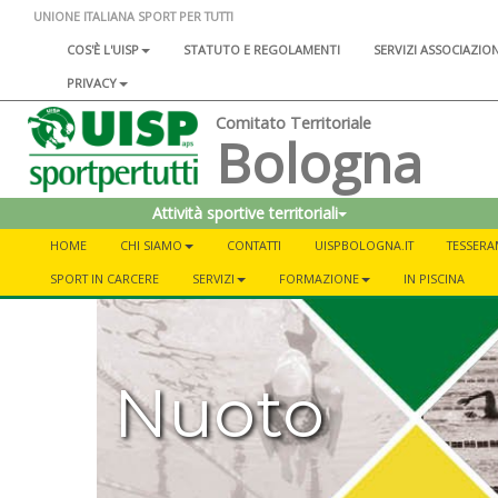
UNIONE ITALIANA SPORT PER TUTTI
COS'È L'UISP
STATUTO E REGOLAMENTI
SERVIZI ASSOCIAZIO
PRIVACY
Comitato Territoriale
Bologna
Attività sportive territoriali
HOME
CHI SIAMO
CONTATTI
UISPBOLOGNA.IT
TESSER
SPORT IN CARCERE
SERVIZI
FORMAZIONE
IN PISCINA
Nuoto