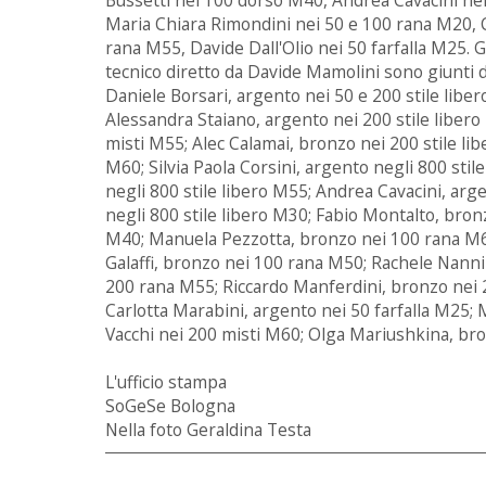
Maria Chiara Rimondini nei 50 e 100 rana M20, C
rana M55, Davide Dall'Olio nei 50 farfalla M25. Gli
tecnico diretto da Davide Mamolini sono giunti da
Daniele Borsari, argento nei 50 e 200 stile liber
Alessandra Staiano, argento nei 200 stile libero
misti M55; Alec Calamai, bronzo nei 200 stile lib
M60; Silvia Paola Corsini, argento negli 800 stil
negli 800 stile libero M55; Andrea Cavacini, arge
negli 800 stile libero M30; Fabio Montalto, bro
M40; Manuela Pezzotta, bronzo nei 100 rana M60
Galaffi, bronzo nei 100 rana M50; Rachele Nanni
200 rana M55; Riccardo Manferdini, bronzo nei 
Carlotta Marabini, argento nei 50 farfalla M25; 
Vacchi nei 200 misti M60; Olga Mariushkina, br
L'ufficio stampa
SoGeSe Bologna
Nella foto Geraldina Testa