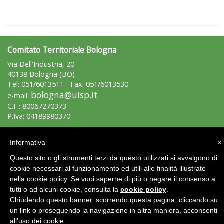
Ddl Lobby, Uisp: “Il Parlamento valorizzi le nostre specificità"
Comitato Territoriale Bologna
Via Dell'Industria, 20
40138 Bologna (BO)
Tel: 051/6013511 - Fax: 051/6013530
bologna@uisp.it
e-mail:
C.F.: 80067270373
P.Iva: 04189980370
Area Riservata 2.0
Informativa
×
Questo sito o gli strumenti terzi da questo utilizzati si avvalgono di
cookie necessari al funzionamento ed utili alle finalità illustrate
nella cookie policy. Se vuoi saperne di più o negare il consenso a
La formazione Uisp rallenta ma prosegue anche in estate
tutti o ad alcuni cookie, consulta la
cookie policy
.
Chiudendo questo banner, scorrendo questa pagina, cliccando su
un link o proseguendo la navigazione in altra maniera, acconsenti
all’uso dei cookie.