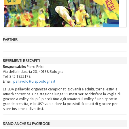
PARTNER
"Superare gli ostacoli": la relazione di Tiziano Pesce al CN Uisp
RIFERIMENTI E RECAPITI
Responsabile:
Piero Peloi
Via della Industria 20, 40138 Bologna
Tel. 345 1822178
Email:
pallavolo@uispbologna.it
La SDA pallavolo organizza campionati giovanili e adulti, tornei estivi e
attività corsistica. Una stagione lunga 11 mesi per soddisfare la voglia di
giocare a volley dai più piccoli fino agli amatori. Il volley è uno sport in
grande crescita, e la UISP vuole dare la possibilità a tutti di giocare per
stare insieme e divertirsi.
Luglio 2026: "Pensando con i piedi, si possono fare le
SIAMO ANCHE SU FACEBOOK
rivoluzioni"