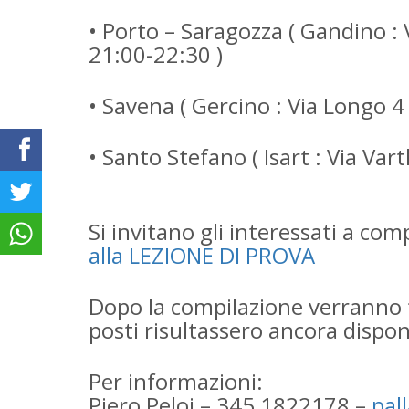
• ⁠Porto – Saragozza ( Gandino :
21:00-22:30 )
• ⁠Savena ( Gercino : Via Longo 
• ⁠Santo Stefano ( Isart : Via Va
Si invitano gli interessati a comp
alla LEZIONE DI PROVA
Dopo la compilazione verranno fo
posti risultassero ancora dispon
Per informazioni:
Piero Peloi – 345 1822178 –
pal