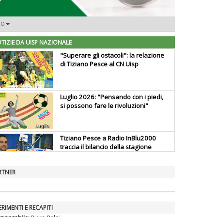
RO
TIZIE DA UISP NAZIONALE
"Superare gli ostacoli": la relazione
di Tiziano Pesce al CN Uisp
Luglio 2026: "Pensando con i piedi,
si possono fare le rivoluzioni"
Tiziano Pesce a Radio InBlu2000
traccia il bilancio della stagione
RTNER
Ddl Lobby, Uisp: “Il Parlamento
valorizzi le nostre specificità"
ERIMENTI E RECAPITI