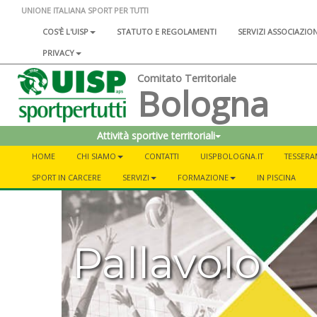
UNIONE ITALIANA SPORT PER TUTTI
COS'È L'UISP
STATUTO E REGOLAMENTI
SERVIZI ASSOCIAZIO
PRIVACY
Comitato Territoriale
Bologna
Attività sportive territoriali
HOME
CHI SIAMO
CONTATTI
UISPBOLOGNA.IT
TESSER
SPORT IN CARCERE
SERVIZI
FORMAZIONE
IN PISCINA
Pallavolo