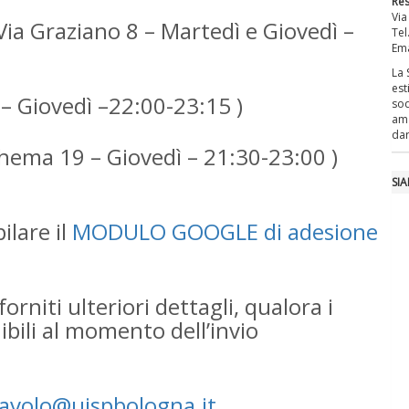
Res
Via
 Via Graziano 8 – Martedì e Giovedì –
Tel
Ema
La 
est
4 – Giovedì –22:00-23:15 )
sod
ama
dar
rthema 19 – Giovedì – 21:30-23:00 )
SI
ilare il
MODULO GOOGLE di adesione
rniti ulteriori dettagli, qualora i
ibili al momento dell’invio
lavolo@uispbologna.it