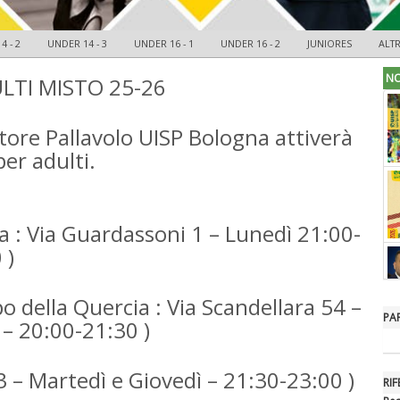
4 - 2
UNDER 14 - 3
UNDER 16 - 1
UNDER 16 - 2
JUNIORES
ALT
NO
LTI MISTO 25-26
ttore Pallavolo UISP Bologna attiverà
per adulti.
a : Via Guardassoni 1 – Lunedì 21:00-
 )
po della Quercia : Via Scandellara 54 –
PA
– 20:00-21:30 )
 3 – Martedì e Giovedì – 21:30-23:00 )
RIF