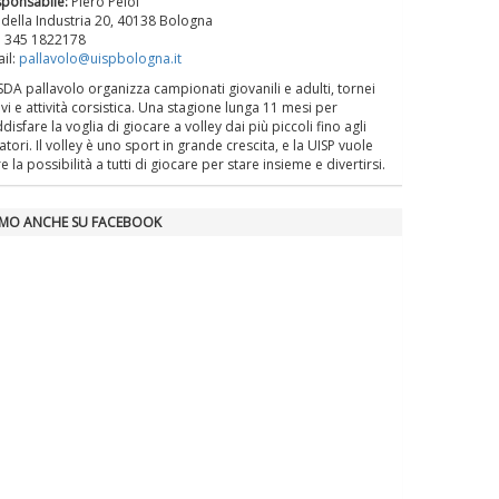
ponsabile:
Piero Peloi
La formazione Uisp rallenta ma
 della Industria 20, 40138 Bologna
prosegue anche in estate
. 345 1822178
il:
pallavolo@uispbologna.it
SDA pallavolo organizza campionati giovanili e adulti, tornei
Tiziano Pesce nel Cda di
ivi e attività corsistica. Una stagione lunga 11 mesi per
Fondazione Terzjus: prima riunione
disfare la voglia di giocare a volley dai più piccoli fino agli
tori. Il volley è uno sport in grande crescita, e la UISP vuole
a Roma
e la possibilità a tutti di giocare per stare insieme e divertirsi.
AMO ANCHE SU FACEBOOK