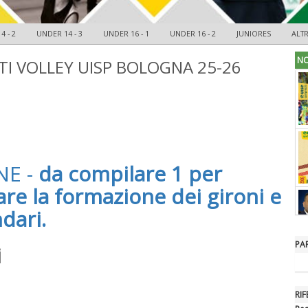
4 - 2
UNDER 14 - 3
UNDER 16 - 1
UNDER 16 - 2
JUNIORES
ALT
NO
TI VOLLEY UISP BOLOGNA 25-26
NE -
da compilare 1 per
are la formazione dei gironi e
dari.
PA
i
RIF