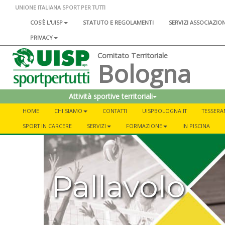
UNIONE ITALIANA SPORT PER TUTTI
COS'È L'UISP
STATUTO E REGOLAMENTI
SERVIZI ASSOCIAZIO
PRIVACY
Comitato Territoriale
Bologna
Attività sportive territoriali
HOME
CHI SIAMO
CONTATTI
UISPBOLOGNA.IT
TESSER
SPORT IN CARCERE
SERVIZI
FORMAZIONE
IN PISCINA
Pallavolo