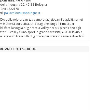
ponsabile:
Piero Peloi
La formazione Uisp rallenta ma
 della Industria 20, 40138 Bologna
prosegue anche in estate
. 345 1822178
il:
pallavolo@uispbologna.it
SDA pallavolo organizza campionati giovanili e adulti, tornei
Tiziano Pesce nel Cda di
ivi e attività corsistica. Una stagione lunga 11 mesi per
Fondazione Terzjus: prima riunione
disfare la voglia di giocare a volley dai più piccoli fino agli
tori. Il volley è uno sport in grande crescita, e la UISP vuole
a Roma
e la possibilità a tutti di giocare per stare insieme e divertirsi.
AMO ANCHE SU FACEBOOK