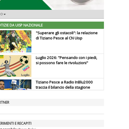
RO
TIZIE DA UISP NAZIONALE
"Superare gli ostacoli": la relazione
di Tiziano Pesce al CN Uisp
Luglio 2026: "Pensando con i piedi,
si possono fare le rivoluzioni"
Tiziano Pesce a Radio InBlu2000
traccia il bilancio della stagione
RTNER
Ddl Lobby, Uisp: “Il Parlamento
valorizzi le nostre specificità"
ERIMENTI E RECAPITI