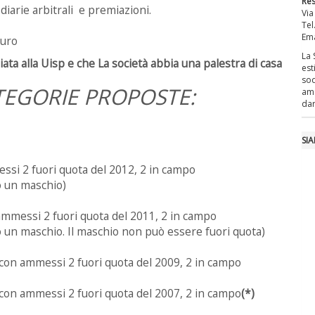
Res
diarie arbitrali e premiazioni.
Via
Tel
Ema
euro
La 
iliata alla Uisp e che
La società abbia una palestra di casa
est
sod
TEGORIE PROPOSTE:
ama
dar
SI
si 2 fuori quota del 2012, 2 in campo
o un maschio)
mmessi 2 fuori quota del 2011, 2 in campo
o un maschio. Il maschio non può essere fuori quota)
con ammessi 2 fuori quota del 2009, 2 in campo
con ammessi 2 fuori quota del 2007, 2 in campo
(*)