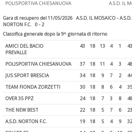
POLISPORTIVA CHIESANUOVA
A.S.D. IL
Gara di recupero del 11/05/2026 A.S.D. IL MOSAICO - A.S.D.
NORTON F.C. 0 - 2
Classifica generale dopo la 9^ giornata di ritorno
AMICI DEL BACIO
43
18
13
4
1
4
PREVALLE
POLISPORTIVA CHIESANUOVA
37
18
11
4
3
4
JUS SPORT BRESCIA
34
18
9
7
2
4
TEAM FIONDA ZORZETTI
30
18
8
6
4
3
OVER 35 PPZ
24
18
7
3
8
4
THE NEW BEST
22
18
5
7
6
2
A.S.D. NORTON F.C.
19
18
5
4
9
3