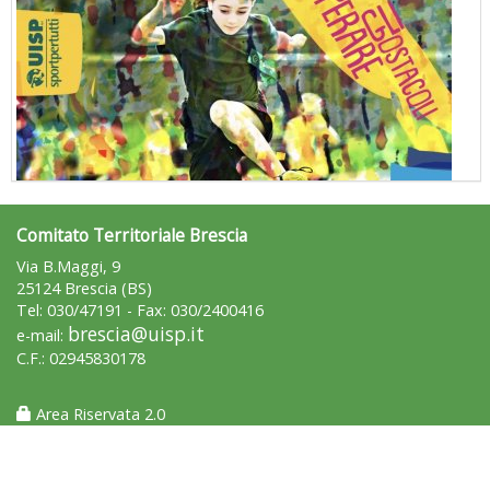
Comitato Territoriale Brescia
"Superare gli ostacoli": la relazione di Tiziano Pesce al CN Uisp
Via B.Maggi, 9
25124 Brescia (BS)
Tel: 030/47191 - Fax: 030/2400416
brescia@uisp.it
e-mail:
C.F.: 02945830178
Area Riservata 2.0