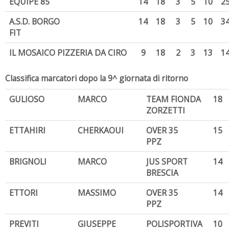
EQUIPE 85
14
18
3
5
10
2
A.S.D. BORGO
14
18
3
5
10
3
FIT
IL MOSAICO PIZZERIA DA CIRO
9
18
2
3
13
1
Classifica marcatori dopo la 9^ giornata di ritorno
GULIOSO
MARCO
TEAM FIONDA
18
ZORZETTI
ETTAHIRI
CHERKAOUI
OVER 35
15
PPZ
BRIGNOLI
MARCO
JUS SPORT
14
BRESCIA
ETTORI
MASSIMO
OVER 35
14
PPZ
PREVITI
GIUSEPPE
POLISPORTIVA
10