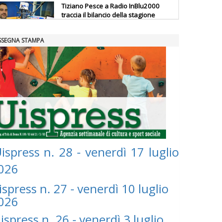
Tiziano Pesce a Radio InBlu2000
traccia il bilancio della stagione
SSEGNA STAMPA
Ddl Lobby, Uisp: “Il Parlamento
valorizzi le nostre specificità"
La formazione Uisp rallenta ma
prosegue anche in estate
Tiziano Pesce nel Cda di
Fondazione Terzjus: prima riunione
ispress n. 28 - venerdì 17 luglio
a Roma
026
ispress n. 27 - venerdì 10 luglio
026
ispress n. 26 - venerdì 3 luglio