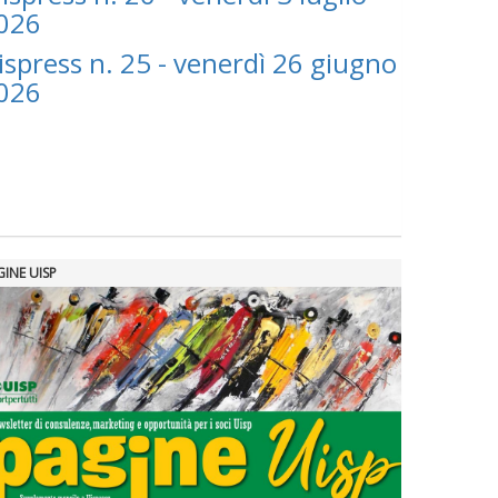
026
ispress n. 25 - venerdì 26 giugno
026
GINE UISP