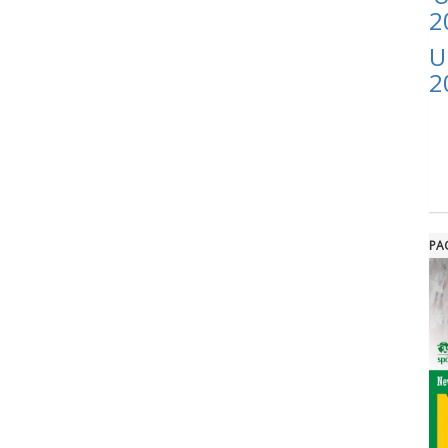
2
U
2
PA