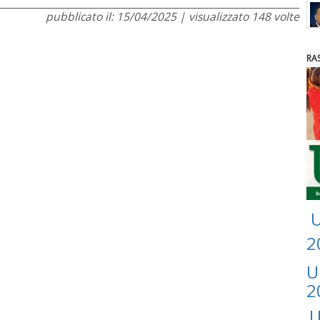
pubblicato il: 15/04/2025 | visualizzato 148 volte
RA
U
2
U
2
U