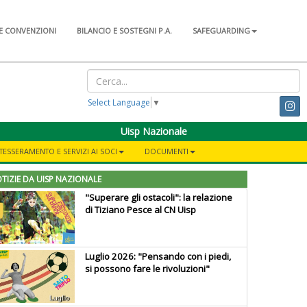
E CONVENZIONI
BILANCIO E SOSTEGNI P.A.
SAFEGUARDING
Select Language
▼
Uisp Nazionale
TESSERAMENTO E SERVIZI AI SOCI
DOCUMENTI
TIZIE DA UISP NAZIONALE
"Superare gli ostacoli": la relazione
di Tiziano Pesce al CN Uisp
Luglio 2026: "Pensando con i piedi,
si possono fare le rivoluzioni"