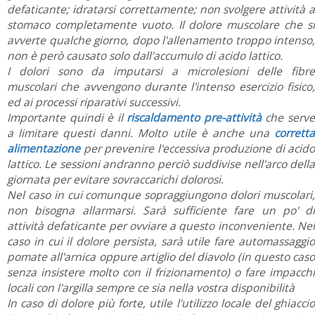
defaticante; idratarsi correttamente; non svolgere attività a
stomaco completamente vuoto. Il dolore muscolare che si
avverte qualche giorno, dopo l'allenamento troppo intenso,
non è però causato solo dall'accumulo di acido lattico.
I dolori sono da imputarsi a microlesioni delle fibre
muscolari che avvengono durante l'intenso esercizio fisico,
ed ai processi riparativi successivi.
Importante quindi è il
riscaldamento pre-attività
che serv
a limitare questi danni. Molto utile è anche una
corretta
alimentazione
per prevenire l'eccessiva produzione di acido
lattico. Le sessioni andranno perciò suddivise nell'arco della
giornata per evitare sovraccarichi dolorosi.
Nel caso in cui comunque sopraggiungono dolori muscolari,
non bisogna allarmarsi. Sarà sufficiente fare un po' di
attività defaticante per ovviare a questo inconveniente. Nel
caso in cui il dolore persista, sarà utile fare automassaggio
pomate all'arnica oppure artiglio del diavolo (in questo caso
senza insistere molto con il frizionamento) o fare impacchi
locali con l'argilla sempre ce sia nella vostra disponibilità
In caso di dolore più forte, utile l'utilizzo locale del ghiaccio