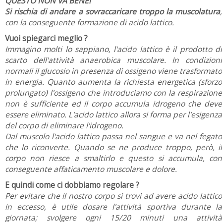
QUESTO NON VA BENE!
Si rischia di andare a sovraccaricare troppo la muscolatura
,
con la conseguente formazione di acido lattico.
Vuoi spiegarci meglio ?
Immagino molti lo sappiano, l'acido lattico è il prodotto di
scarto dell'attività anaerobica muscolare. In condizioni
normali il glucosio in presenza di ossigeno viene trasformato
in energia. Quanto aumenta la richiesta energetica (sforzo
prolungato) l'ossigeno che introduciamo con la respirazione
non è sufficiente ed il corpo accumula idrogeno che deve
essere eliminato. L'acido lattico allora si forma per l'esigenza
del corpo di eliminare l'idrogeno.
Dal muscolo l'acido lattico passa nel sangue e va nel fegato
che lo riconverte. Quando se ne produce troppo, però, il
corpo non riesce a smaltirlo e questo si accumula, con
conseguente affaticamento muscolare e dolore.
E quindi come ci dobbiamo regolare ?
Per evitare che il nostro corpo si trovi ad avere acido lattico
in eccesso, è utile dosare l'attività sportiva durante la
giornata; svolgere ogni 15/20 minuti una attività