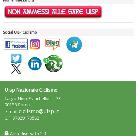
Non ammessi UISP
Social UISP Ciclismo
Ddl Lobby, Uisp: “Il Parlamento valorizzi le nostre specificità"
Uisp Nazionale Ciclismo
Largo Nino Franchellucci, 73
00155 Roma
ciclismo@uisp.it
e-mail:
C.F.:97029170582
Area Riservata 2.0