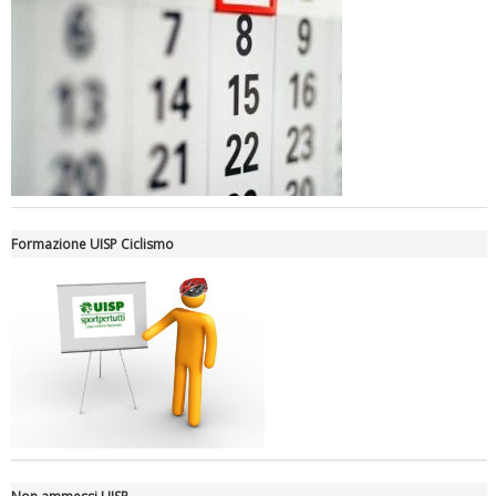
Luglio 2026: "Pensando con i piedi, si possono fare le
rivoluzioni"
Formazione UISP Ciclismo
Tiziano Pesce a Radio InBlu2000 traccia il bilancio della stagione