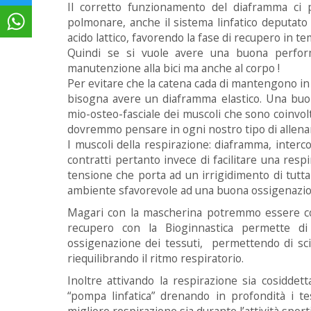
Il corretto funzionamento del diaframma ci 
polmonare, anche il sistema linfatico deputato a 
acido lattico, favorendo la fase di recupero in te
Quindi se si vuole avere una buona perfor
manutenzione alla bici ma anche al corpo !
Per evitare che la catena cada di mantengono in 
bisogna avere un diaframma elastico. Una buon
mio-osteo-fasciale dei muscoli che sono coinvolt
dovremmo pensare in ogni nostro tipo di allen
I muscoli della respirazione: diaframma, interco
contratti pertanto invece di facilitare una res
tensione che porta ad un irrigidimento di tutt
ambiente sfavorevole ad una buona ossigenazio
Magari con la mascherina potremmo essere cost
recupero con la Bioginnastica permette di
ossigenazione dei tessuti, permettendo di scio
riequilibrando il ritmo respiratorio.
Inoltre attivando la respirazione sia cosiddet
“pompa linfatica” drenando in profondità i te
migliore respirazione sia durante l’attività spor