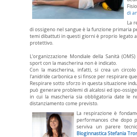
Fisi
di a
La r
di ossigeno nel sangue è la funzione primaria per
temi dibattuti in questi giorni è proprio legato
protettivo.
L'organizzazione Mondiale della Sanità (OMS)
sport con la mascherina non è indicato.
Con la mascherina, infatti, si crea un circol
l'anidride carbonica e si finsce per respirare que
Respirare sotto sforzo in questa situazione ind
può generare problemi di alcalosi ed ipo-ossigen
in cui la mascheria sia obbligatoria date le 
distanziamento come previsto.
La respirazione è fondame
performances che dopo per 
serviva un parere tecni
Bioginnastica Stefania Tro