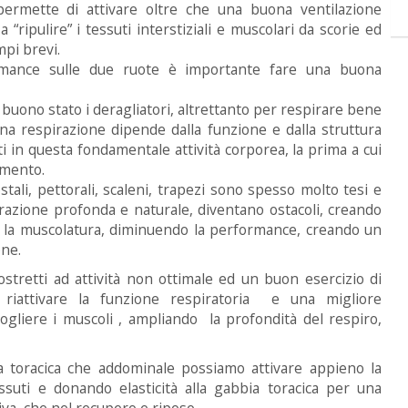
permette di attivare oltre che una buona ventilazione
“ripulire” i tessuti interstiziali e muscolari da scorie ed
mpi brevi.
mance sulle due ruote è importante fare una buona
buono stato i deragliatori, altrettanto per respirare bene
a respirazione dipende dalla funzione e dalla struttura
i in questa fondamentale attività corporea, la prima a cui
amento.
stali, pettorali, scaleni, trapezi sono spesso molto tesi e
pirazione profonda e naturale, diventano ostacoli, creando
a la muscolatura, diminuendo la performance, creando un
ne.
retti ad attività non ottimale ed un buon esercizio di
 riattivare la funzione respiratoria e una migliore
gliere i muscoli , ampliando la profondità del respiro,
ta toracica che addominale possiamo attivare appieno la
ssuti e donando elasticità alla gabbia toracica per una
tiva che nel recupero e riposo.