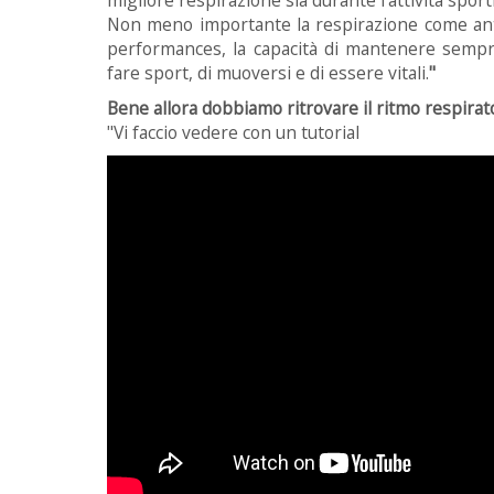
Non meno importante la respirazione come antis
performances, la capacità di mantenere sempre 
fare sport, di muoversi e di essere vitali.
"
Bene allora dobbiamo ritrovare il ritmo respirato
"Vi faccio vedere con un tutorial