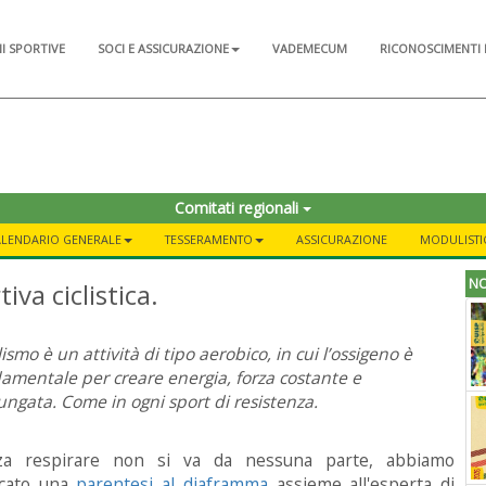
NI SPORTIVE
SOCI E ASSICURAZIONE
VADEMECUM
RICONOSCIMENTI 
Comitati regionali
ALENDARIO GENERALE
TESSERAMENTO
ASSICURAZIONE
MODULISTIC
NO
iva ciclistica.
clismo è un attività di tipo aerobico, in cui l’ossigeno è
amentale per creare energia, forza costante e
ungata. Come in ogni sport di resistenza.
za respirare non si va da nessuna parte, abbiamo
icato una
parentesi al diaframma
assieme all'esperta di