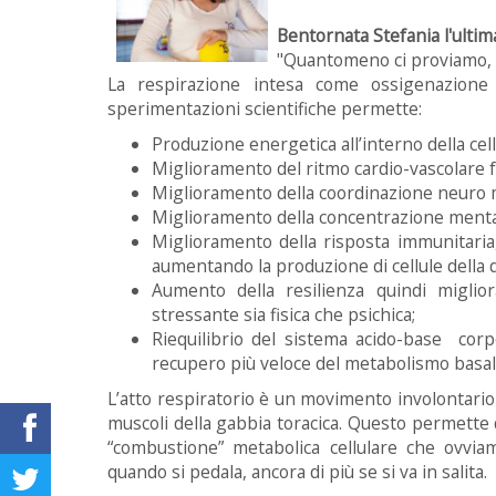
Bentornata Stefania l'ultima
"Quantomeno ci proviamo, g
La respirazione intesa come ossigenazion
sperimentazioni scientifiche permette:
Produzione energetica all’interno della cell
Miglioramento del ritmo cardio-vascolare f
Miglioramento della coordinazione neuro 
Miglioramento della concentrazione mentale 
Miglioramento della risposta immunitaria
aumentando la produzione di cellule della d
Aumento della resilienza quindi miglio
stressante sia fisica che psichica;
Riequilibrio del sistema acido-base co
recupero più veloce del metabolismo basale 
L’atto respiratorio è un movimento involontario 
muscoli della gabbia toracica. Questo permette 
“combustione” metabolica cellulare che ovvi
quando si pedala, ancora di più se si va in salita.