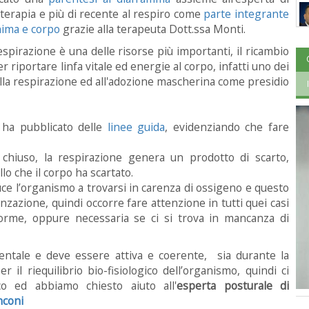
oterapia e più di recente al respiro come
parte integrante
nima e corpo
grazie alla terapeuta Dott.ssa Monti.
espirazione è una delle risorse più importanti, il ricambio
 riportare linfa vitale ed energie al corpo, infatti uno dei
 alla respirazione ed all'adozione mascherina come presidio
 ha pubblicato delle
linee guida
, evidenziando che fare
o chiuso, la respirazione genera un prodotto di scarto,
llo che il corpo ha scartato.
uce l’organismo a trovarsi in carenza di ossigeno e questo
zazione, quindi occorre fare attenzione in tutti quei casi
norme, oppure necessaria se ci si trova in mancanza di
ntale e deve essere attiva e coerente, sia durante la
il riequilibrio bio-fisiologico dell’organismo, quindi ci
co ed abbiamo chiesto aiuto all'
esperta posturale di
nconi