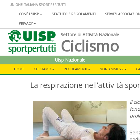
UNIONE ITALIANA SPORT PER TUTTI
COS'È L'UISP
STATUTO E REGOLAMENTI
SERVIZI ASSOCIAZIO
PRIVACY
Settore di Attività Nazionale
Ciclismo
Uisp Nazionale
HOME
CHI SIAMO
REGOLAMENTI
NON AMMESSI
C
La respirazione nell’attività sport
Il ci
fond
prol
Sen
ded