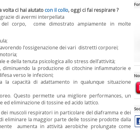
For
 volta ci hai aiutato
con il collo
, oggi ci fai respirare ?
razie di avermi interpellata
e del corpo, come dimostrato ampiamente in molte
ula;
avorendo l'ossigenazione dei vari distretti corporei;
motoria;
e della tenuta psicologica allo stress dell’attività;
, diminuendo la produzione di citochine infiammatorie e
ifesa verso le infezioni;
No
ra la capacità di adattamento in qualunque situazione
rporeo. Questo permette una migliore performances, un
ed eliminazione di tossine ed acido lattico.
Soc
dei muscoli respiratori in particolare del diaframma e dei
di eliminare la maggior parte delle tossine prodotte dalla
amente aumenta in attività aerobiche prolungate come