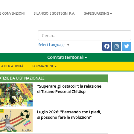
E CONVENZIONI
BILANCIO E SOSTEGNI P.A.
SAFEGUARDING
Select Language
▼
Comitati territoriali
A PER ATTIVITÀ
FORMAZIONE
TIZIE DA UISP NAZIONALE
"Superare gli ostacoli": la relazione
di Tiziano Pesce al CN Uisp
Luglio 2026: "Pensando con i piedi,
si possono fare le rivoluzioni"