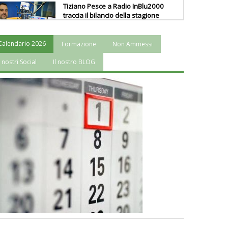
Tiziano Pesce a Radio InBlu2000
traccia il bilancio della stagione
Calendario 2026
Formazione
Non Ammessi
Ddl Lobby, Uisp: “Il Parlamento
valorizzi le nostre specificità"
I nostri Social
Il nostro BLOG
La formazione Uisp rallenta ma
prosegue anche in estate
Tiziano Pesce nel Cda di
Fondazione Terzjus: prima riunione
a Roma