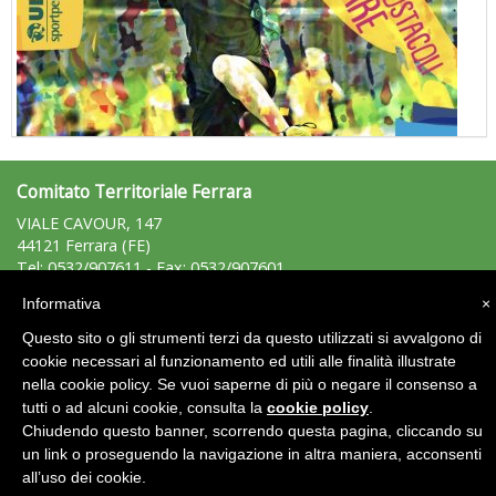
Comitato Territoriale Ferrara
"Superare gli ostacoli": la relazione di Tiziano Pesce al CN Uisp
VIALE CAVOUR, 147
44121 Ferrara (FE)
Tel: 0532/907611 - Fax: 0532/907601
ferrara@uisp.it
e-mail:
Informativa
×
Questo sito o gli strumenti terzi da questo utilizzati si avvalgono di
Area Riservata 2.0
cookie necessari al funzionamento ed utili alle finalità illustrate
nella cookie policy. Se vuoi saperne di più o negare il consenso a
tutti o ad alcuni cookie, consulta la
cookie policy
.
Chiudendo questo banner, scorrendo questa pagina, cliccando su
un link o proseguendo la navigazione in altra maniera, acconsenti
all’uso dei cookie.
Luglio 2026: "Pensando con i piedi, si possono fare le