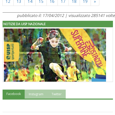
Next
12
13
14
15
16
17
18
19
»
pubblicato il: 17/04/2012 | visualizzato 285141 volte
NOTIZIE DA UISP NAZIONALE
Facebook
Instagram
Twitter
"Superare gli ostacoli": la relazione di Tiziano Pesce al CN Uisp