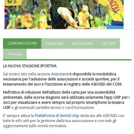
COMUNICAZIONI
Facebook
INSTAGRAM
TIK TOK
"Superare gli ostacoli": la relazione di Tiziano Pesce al CN Uisp
Threads
LA NUOVA STAGIONE SPORTIVA
Sul nostro sito nella sezione
Associarsi
è disponibile la modulistica
necessaria per l'adesione delle associazioni e società sportive, per il
tesseramento dei soci e l'iscrizione al registro delle ASD/SSD del CONI
.
Nell’ottica di riduzione dell’utilizzo della carta per una sostenibilità
ambientale, dalla scorsa stagione sarà utilizzata solamente l’app UISP per i
soci per visualizzare e avere sempre sul proprio smartphone la tessera
UISP
e gli eventuali cartellini tecnici o card formazione.
E' sempre attiva la
Piattaforma
di Servizi Uisp
dedicata alle ASD/SSD
con
tutte le info utili per la gestione della tua associazione e con tutti gli
aggiornamenti sulle novità normative;
Luglio 2026: "Pensando con i piedi, si possono fare le
rivoluzioni"