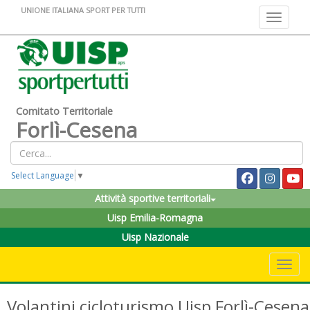
UNIONE ITALIANA SPORT PER TUTTI
Toggle na
Comitato Territoriale
Forlì-Cesena
Select Language
▼
Attività sportive territoriali
Uisp Emilia-Romagna
Uisp Nazionale
Toggle 
Volantini cicloturismo Uisp Forlì-Cesena