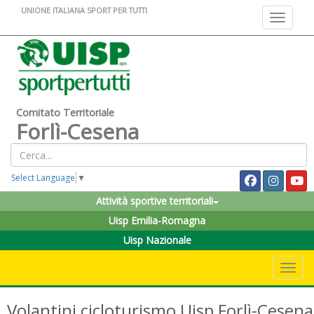
UNIONE ITALIANA SPORT PER TUTTI
Toggle na
Comitato Territoriale
Forlì-Cesena
Select Language
▼
Attività sportive territoriali
Uisp Emilia-Romagna
Uisp Nazionale
Toggle 
Volantini cicloturismo Uisp Forlì-Cesena