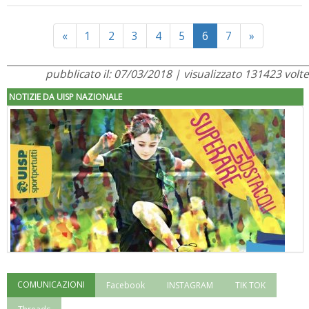
Previous
Next
«
1
2
3
4
5
6
7
»
pubblicato il: 07/03/2018 | visualizzato 131423 volte
NOTIZIE DA UISP NAZIONALE
COMUNICAZIONI
Facebook
INSTAGRAM
TIK TOK
"Superare gli ostacoli": la relazione di Tiziano Pesce al CN Uisp