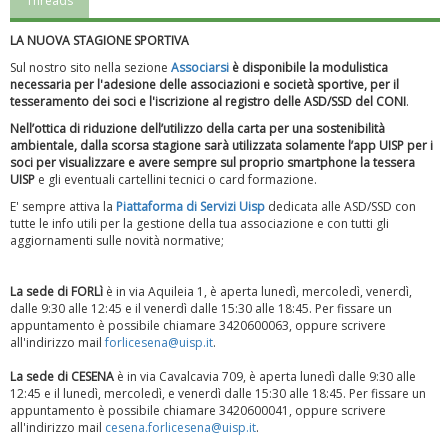
Threads
LA NUOVA STAGIONE SPORTIVA
Sul nostro sito nella sezione
Associarsi
è disponibile la modulistica
necessaria per l'adesione delle associazioni e società sportive, per il
tesseramento dei soci e l'iscrizione al registro delle ASD/SSD del CONI
.
Nell’ottica di riduzione dell’utilizzo della carta per una sostenibilità
ambientale, dalla scorsa stagione sarà utilizzata solamente l’app UISP per i
soci per visualizzare e avere sempre sul proprio smartphone la tessera
UISP
e gli eventuali cartellini tecnici o card formazione.
E' sempre attiva la
Piattaforma
di Servizi Uisp
dedicata alle ASD/SSD
con
tutte le info utili per la gestione della tua associazione e con tutti gli
aggiornamenti sulle novità normative;
Luglio 2026: "Pensando con i piedi, si possono fare le
rivoluzioni"
La sede di FORLì
è in via Aquileia 1, è aperta lunedì, mercoledì, venerdì,
dalle 9:30 alle 12:45 e il venerdì dalle 15:30 alle 18:45. Per fissare un
appuntamento è possibile chiamare 3420600063, oppure scrivere
all'indirizzo mail
forlicesena@uisp.it
.
La sede di CESENA
è in via Cavalcavia 709, è aperta lunedì dalle 9:30 alle
12:45 e il lunedì, mercoledì, e venerdì dalle 15:30 alle 18:45. Per fissare un
appuntamento è possibile chiamare 3420600041, oppure scrivere
all'indirizzo mail
cesena.forlicesena@uisp.it
.