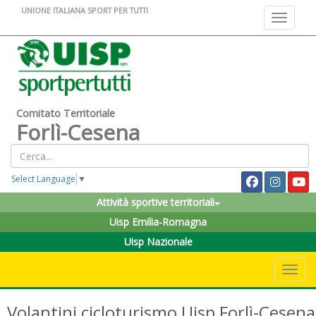
UNIONE ITALIANA SPORT PER TUTTI
Toggle na
Comitato Territoriale
Forlì-Cesena
Select Language
▼
Attività sportive territoriali
Uisp Emilia-Romagna
Uisp Nazionale
Toggle 
Volantini cicloturismo Uisp Forlì-Cesena