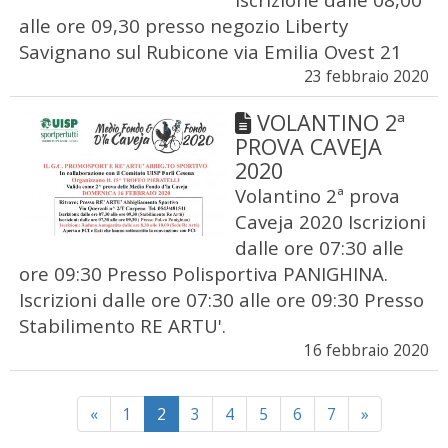
alle ore 09,30 presso negozio Liberty
Savignano sul Rubicone via Emilia Ovest 21
23 febbraio 2020
VOLANTINO 2ª
PROVA CAVEJA
2020
Volantino 2ª prova
Caveja 2020 Iscrizioni
dalle ore 07:30 alle
ore 09:30 Presso Polisportiva PANIGHINA.
Iscrizioni dalle ore 07:30 alle ore 09:30 Presso
Stabilimento RE ARTU'.
16 febbraio 2020
Previous
Next
«
1
2
3
4
5
6
7
»