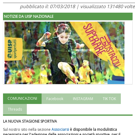
pubblicato il: 07/03/2018 | visualizzato 131480 volte
NOTIZIE DA UISP NAZIONALE
COMUNICAZIONI
Facebook
INSTAGRAM
TIK TOK
"Superare gli ostacoli": la relazione di Tiziano Pesce al CN Uisp
Threads
LA NUOVA STAGIONE SPORTIVA
Sul nostro sito nella sezione
Associarsi
è disponibile la modulistica
necessaria per l'adesione delle associazioni e società sportive, per il