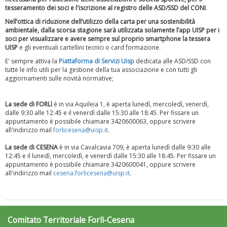
tesseramento dei soci e l'iscrizione al registro delle ASD/SSD del CONI
.
Nell’ottica di riduzione dell’utilizzo della carta per una sostenibilità
ambientale, dalla scorsa stagione sarà utilizzata solamente l’app UISP per i
soci per visualizzare e avere sempre sul proprio smartphone la tessera
UISP
e gli eventuali cartellini tecnici o card formazione.
E' sempre attiva la
Piattaforma
di Servizi Uisp
dedicata alle ASD/SSD
con
tutte le info utili per la gestione della tua associazione e con tutti gli
aggiornamenti sulle novità normative;
Luglio 2026: "Pensando con i piedi, si possono fare le
rivoluzioni"
La sede di FORLì
è in via Aquileia 1, è aperta lunedì, mercoledì, venerdì,
dalle 9:30 alle 12:45 e il venerdì dalle 15:30 alle 18:45. Per fissare un
appuntamento è possibile chiamare 3420600063, oppure scrivere
all'indirizzo mail
forlicesena@uisp.it
.
La sede di CESENA
è in via Cavalcavia 709, è aperta lunedì dalle 9:30 alle
12:45 e il lunedì, mercoledì, e venerdì dalle 15:30 alle 18:45. Per fissare un
appuntamento è possibile chiamare 3420600041, oppure scrivere
all'indirizzo mail
cesena.forlicesena@uisp.it
.
Comitato Territoriale Forlì-Cesena