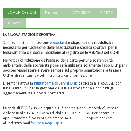
COMUNICAZIONI
Facebook
INSTAGRAM
TIK TOK
"Superare gli ostacoli": la relazione di Tiziano Pesce al CN Uisp
Threads
LA NUOVA STAGIONE SPORTIVA
Sul nostro sito nella sezione
Associarsi
è disponibile la modulistica
necessaria per l'adesione delle associazioni e società sportive, per il
tesseramento dei soci e l'iscrizione al registro delle ASD/SSD del CONI
.
Nell’ottica di riduzione dell’utilizzo della carta per una sostenibilità
ambientale, dalla scorsa stagione sarà utilizzata solamente l’app UISP per i
soci per visualizzare e avere sempre sul proprio smartphone la tessera
UISP
e gli eventuali cartellini tecnici o card formazione.
E' sempre attiva la
Piattaforma
di Servizi Uisp
dedicata alle ASD/SSD
con
tutte le info utili per la gestione della tua associazione e con tutti gli
aggiornamenti sulle novità normative;
Luglio 2026: "Pensando con i piedi, si possono fare le
rivoluzioni"
La sede di FORLì
è in via Aquileia 1, è aperta lunedì, mercoledì, venerdì,
dalle 9:30 alle 12:45 e il venerdì dalle 15:30 alle 18:45. Per fissare un
appuntamento è possibile chiamare 3420600063, oppure scrivere
all'indirizzo mail
forlicesena@uisp.it
.