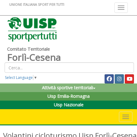
UNIONE ITALIANA SPORT PER TUTTI
Toggle na
Comitato Territoriale
Forlì-Cesena
Select Language
▼
Attività sportive territoriali
Uisp Emilia-Romagna
Uisp Nazionale
Toggle 
Volantini cicloturismo Uisp Forlì-Cesena