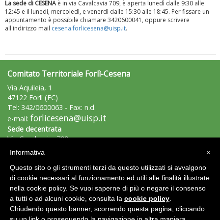
La sede di CESENA
è in via Cavalcavia 709, è aperta lunedì dalle 9:30 alle
12:45 e il lunedì, mercoledì, e venerdì dalle 15:30 alle 18:45. Per fissare un
appuntamento è possibile chiamare 3420600041, oppure scrivere
all'indirizzo mail
cesena.forlicesena@uisp.it
.
Comitato Territoriale Forlì-Cesena
Tiziano Pesce a Radio InBlu2000 traccia il bilancio della stagione
Via Aquileia, 1
47122 Forlì (FC)
Tel: 342/0600063 - Fax: n.d.
forlicesena@uisp.it
e-mail:
Sede decentrata
Via Cavalcavia, 709
47521 - Cesena (FC)
Informativa
×
Tel.: 342/0600041
Questo sito o gli strumenti terzi da questo utilizzati si avvalgono
cesena.forlicesena@uisp.it
e-mail:
di cookie necessari al funzionamento ed utili alle finalità illustrate
nella cookie policy. Se vuoi saperne di più o negare il consenso
Area Riservata 2.0
a tutti o ad alcuni cookie, consulta la
cookie policy
.
Chiudendo questo banner, scorrendo questa pagina, cliccando
Ddl Lobby, Uisp: “Il Parlamento valorizzi le nostre specificità"
su un link o proseguendo la navigazione in altra maniera,