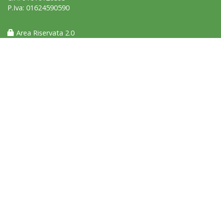
P.Iva: 01624590590
La formazione Uisp rallenta ma prosegue anche in estate
Area Riservata 2.0
Tiziano Pesce nel Cda di Fondazione Terzjus: prima riunione a
Roma