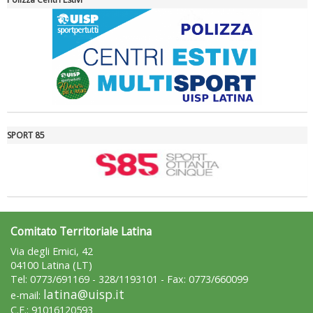
SPORT 85
Ddl Lobby, Uisp: “Il Parlamento valorizzi le nostre specificità"
Comitato Territoriale Latina
Via degli Ernici, 42
04100 Latina (LT)
Tel: 0773/691169 - 328/1193101 - Fax: 0773/660099
latina@uisp.it
e-mail:
C.F.: 91016120593