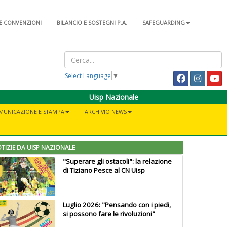
E CONVENZIONI
BILANCIO E SOSTEGNI P.A.
SAFEGUARDING
Select Language
▼
Uisp Nazionale
MUNICAZIONE E STAMPA
ARCHIVIO NEWS
TIZIE DA UISP NAZIONALE
"Superare gli ostacoli": la relazione
di Tiziano Pesce al CN Uisp
Luglio 2026: "Pensando con i piedi,
si possono fare le rivoluzioni"