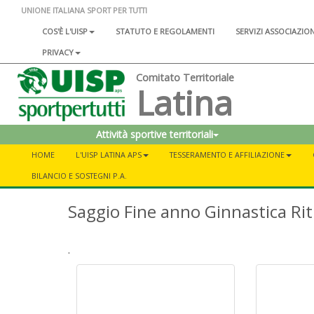
UNIONE ITALIANA SPORT PER TUTTI
COS'È L'UISP
STATUTO E REGOLAMENTI
SERVIZI ASSOCIAZIO
PRIVACY
Comitato Territoriale
Latina
Attività sportive territoriali
HOME
L'UISP LATINA APS
TESSERAMENTO E AFFILIAZIONE
BILANCIO E SOSTEGNI P.A.
Saggio Fine anno Ginnastica Ri
.