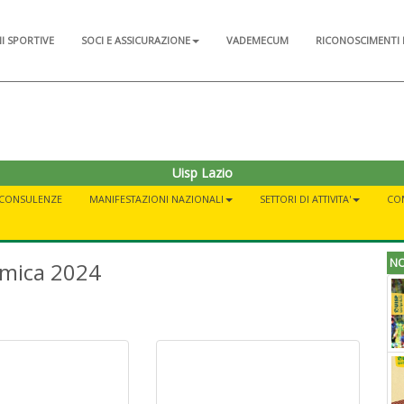
NI SPORTIVE
SOCI E ASSICURAZIONE
VADEMECUM
RICONOSCIMENTI 
Uisp Lazio
CONSULENZE
MANIFESTAZIONI NAZIONALI
SETTORI DI ATTIVITA'
CO
NO
tmica 2024