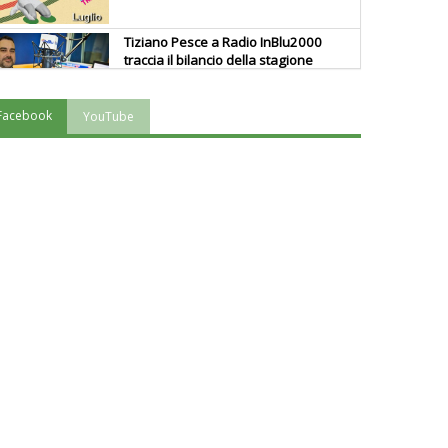
Tiziano Pesce a Radio InBlu2000
traccia il bilancio della stagione
Facebook
YouTube
Ddl Lobby, Uisp: “Il Parlamento
valorizzi le nostre specificità"
La formazione Uisp rallenta ma
prosegue anche in estate
Tiziano Pesce nel Cda di
Fondazione Terzjus: prima riunione
a Roma