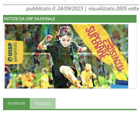
pubblicato il: 24/09/2023 | visualizzato 2005 volte
NOTIZIE DA UISP NAZIONALE
Facebook
YouTube
"Superare gli ostacoli": la relazione di Tiziano Pesce al CN Uisp