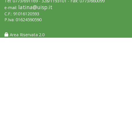
Tel: 0773/691169 - 328/1193101 - Fax: 0773/660099
latina@uisp.it
e-mail:
C.F.: 91016120593
P.Iva: 01624590590
La formazione Uisp rallenta ma prosegue anche in estate
Area Riservata 2.0
Tiziano Pesce nel Cda di Fondazione Terzjus: prima riunione a
Roma