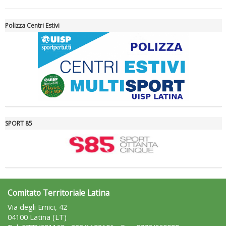
Tiziano Pesce a Radio InBlu2000 traccia il bilancio della stagione
Polizza Centri Estivi
SPORT 85
Ddl Lobby, Uisp: “Il Parlamento valorizzi le nostre specificità"
Comitato Territoriale Latina
Via degli Ernici, 42
04100 Latina (LT)