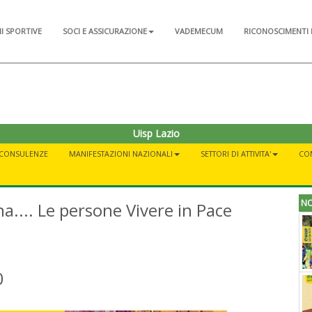
NI SPORTIVE
SOCI E ASSICURAZIONE
VADEMECUM
RICONOSCIMENTI 
Uisp Lazio
CONSULENZE
MANIFESTAZIONI NAZIONALI
SETTORI DI ATTIVITA'
CO
NO
a.... Le persone Vivere in Pace
0