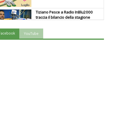
Tiziano Pesce a Radio InBlu2000
traccia il bilancio della stagione
Facebook
YouTube
Ddl Lobby, Uisp: “Il Parlamento
valorizzi le nostre specificità"
La formazione Uisp rallenta ma
prosegue anche in estate
Tiziano Pesce nel Cda di
Fondazione Terzjus: prima riunione
a Roma