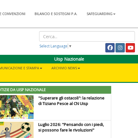
E CONVENZIONI
BILANCIO E SOSTEGNI P.A.
SAFEGUARDING
Select Language
▼
Uisp Nazionale
MUNICAZIONE E STAMPA
ARCHIVIO NEWS
TIZIE DA UISP NAZIONALE
"Superare gli ostacoli": la relazione
di Tiziano Pesce al CN Uisp
Luglio 2026: "Pensando con i piedi,
si possono fare le rivoluzioni"