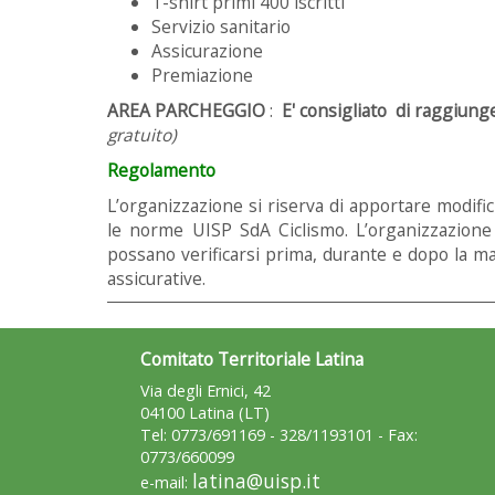
T-shirt primi 400 iscritti
Servizio sanitario
Assicurazione
Premiazione
AREA PARCHEGGIO
:
E' consigliato di raggiung
gratuito)
Regolamento
L’organizzazione si riserva di apportare modif
le norme UISP SdA Ciclismo. L’organizzazione 
possano verificarsi prima, durante e dopo la ma
assicurative.
Comitato Territoriale Latina
Via degli Ernici, 42
04100 Latina (LT)
Tel: 0773/691169 - 328/1193101 - Fax:
0773/660099
latina@uisp.it
e-mail: