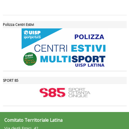
Tiziano Pesce a Radio InBlu2000 traccia il bilancio della stagione
Polizza Centri Estivi
SPORT 85
Ddl Lobby, Uisp: “Il Parlamento valorizzi le nostre specificità"
Comitato Territoriale Latina
Via degli Ernici, 42