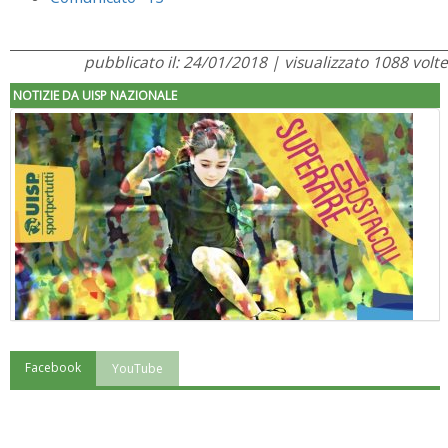
pubblicato il: 24/01/2018 | visualizzato 1088 volte
NOTIZIE DA UISP NAZIONALE
Facebook
YouTube
"Superare gli ostacoli": la relazione di Tiziano Pesce al CN Uisp