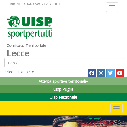
UNIONE ITALIANA SPORT PER TUTTI
Toggle na
Comitato Territoriale
Lecce
Select Language
▼
Attività sportive territoriali
Uisp Puglia
Uisp Nazionale
Toggle 