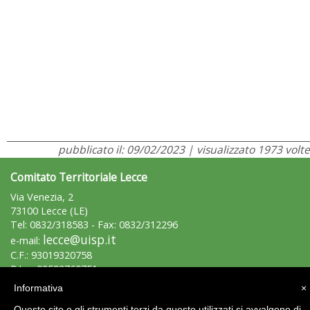
pubblicato il: 09/02/2023 | visualizzato 1973 volte
Comitato Territoriale Lecce
Via Venezia, 2
73100 Lecce (LE)
Tel: 0832/318583 - Fax: 0832/312296
lecce@uisp.it
e-mail:
C.F.: 93019320758
P.Iva: 02592760751
Informativa
×
Area Riservata 2.0
Questo sito o gli strumenti terzi da questo utilizzati si avvalgono di