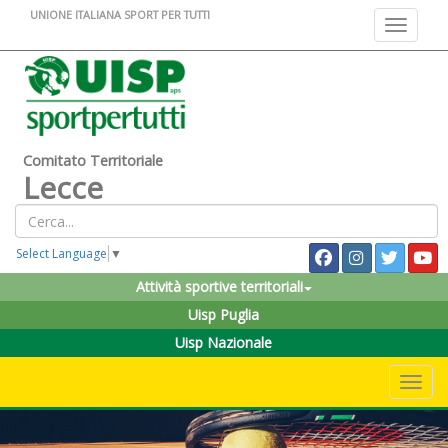
UNIONE ITALIANA SPORT PER TUTTI
Toggle na
Comitato Territoriale
Lecce
Select Language
▼
Attività sportive territoriali
Uisp Puglia
Uisp Nazionale
Toggle 