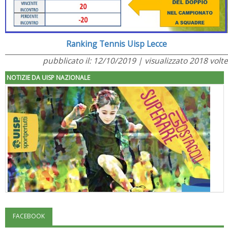
Ranking Tennis Uisp Lecce
pubblicato il: 12/10/2019 | visualizzato 2018 volte
NOTIZIE DA UISP NAZIONALE
FACEBOOK
"Superare gli ostacoli": la relazione di Tiziano Pesce al CN Uisp