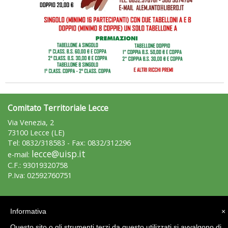
Tiziano Pesce a Radio InBlu2000 traccia il bilancio della stagione
Comitato Territoriale Lecce
Via Venezia, 2
73100 Lecce (LE)
Tel: 0832/318583 - Fax: 0832/312296
lecce@uisp.it
e-mail:
C.F.: 93019320758
P.Iva: 02592760751
Ddl Lobby, Uisp: “Il Parlamento valorizzi le nostre specificità"
Area Riservata 2.0
Informativa
×
Questo sito o gli strumenti terzi da questo utilizzati si avvalgono di