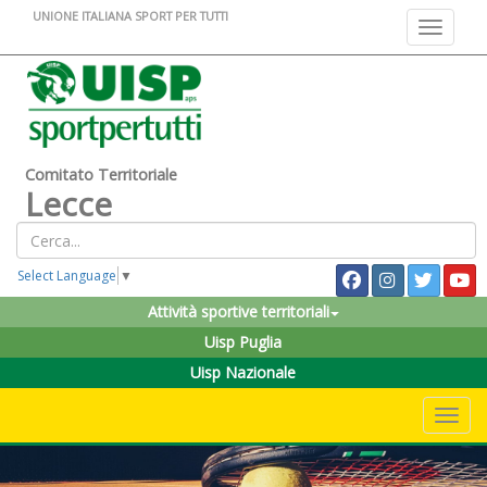
UNIONE ITALIANA SPORT PER TUTTI
Toggle na
Comitato Territoriale
Lecce
Select Language
▼
Attività sportive territoriali
Uisp Puglia
Uisp Nazionale
Toggle 