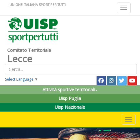
UNIONE ITALIANA SPORT PER TUTTI
Toggle na
Comitato Territoriale
Lecce
Select Language
▼
Attività sportive territoriali
Uisp Puglia
Uisp Nazionale
Toggle 